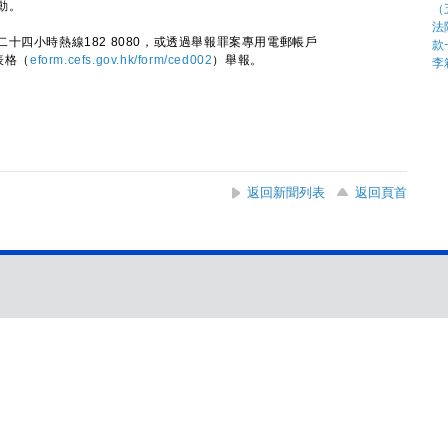
動。
四小時熱線182 8080，或透過舉報罪案專用電郵帳戶
表格（
eform.cefs.gov.hk/form/ced002
）舉報。
返回新聞列表
返回頁首