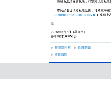
海關會繼續嚴厲執法，打撃跨境走私活
​
市民如發現懷疑私煙活動，可致電海關二十
（
crimereport@customs.gov.hk
）或網上
完
2025年5月2日（星期五）
香港時間16時53分
新聞資料庫
昨日新聞
即日新聞