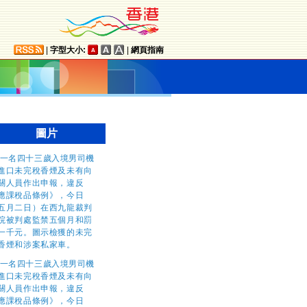
|
字型大小:
|
網頁指南
圖片