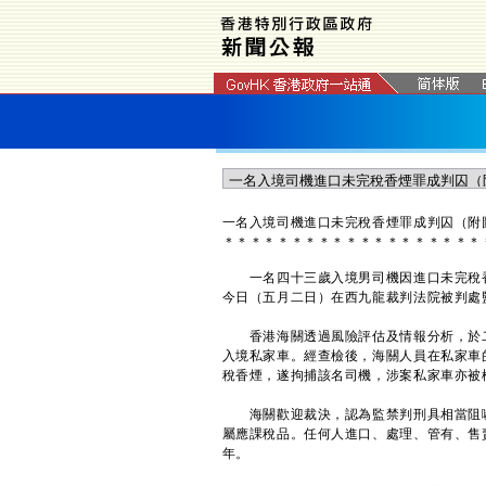
​一名入境司機進口未完稅香煙罪成判囚（附
＊
＊
＊
＊
＊
＊
＊
＊
＊
＊
＊
＊
＊
＊
＊
＊
＊
＊
＊
一名四十三歲入境男司機因進口未完稅香
今日（五月二日）在西九龍裁判法院被判處
香港海關透過風險評估及情報分析，於二
入境私家車。經查檢後，海關人員在私家車
稅香煙，遂拘捕該名司機，涉案私家車亦被
海關歡迎裁決，認為監禁判刑具相當阻嚇
屬應課稅品。任何人進口、處理、管有、售
年。