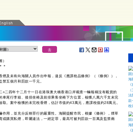
圖）
＊
＊
煙及未有向海關人員作出申報，違反《應課稅品條例》（《條例》），
監禁五個月和罰款一千元。
○二四年十二月十一日在港珠澳大橋香港口岸截查一輛報稱沒有載貨的
的車尾行李箱、後排坐椅及前排乘客坐椅下方位置，檢獲八萬六千支未完
檢取。案中檢獲的未完稅香煙，估計市值約43萬元，應課稅值約28萬元。
作用，並充分反映罪行的嚴重性。海關提醒市民，根據《條例》，煙草
賣或購買私煙，即屬違法，一經定罪，最高可被判罰款一百萬及監禁兩