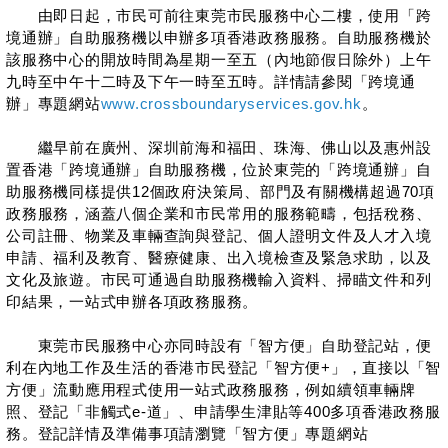
由即日起，市民可前往東莞市民服務中心二樓，使用「跨
境通辦」自助服務機以申辦多項香港政務服務。自助服務機於
該服務中心的開放時間為星期一至五（內地節假日除外）上午
九時至中午十二時及下午一時至五時。詳情請參閱「跨境通
辦」專題網站
www.crossboundaryservices.gov.hk
。
繼早前在廣州、深圳前海和福田、珠海、佛山以及惠州設
置香港「跨境通辦」自助服務機，位於東莞的「跨境通辦」自
助服務機同樣提供12個政府決策局、部門及有關機構超過70項
政務服務，涵蓋八個企業和市民常用的服務範疇，包括稅務、
公司註冊、物業及車輛查詢與登記、個人證明文件及人才入境
申請、福利及教育、醫療健康、出入境檢查及緊急求助，以及
文化及旅遊。市民可通過自助服務機輸入資料、掃瞄文件和列
印結果，一站式申辦各項政務服務。
東莞市民服務中心亦同時設有「智方便」自助登記站，便
利在內地工作及生活的香港市民登記「智方便+」，直接以「智
方便」流動應用程式使用一站式政務服務，例如續領車輛牌
照、登記「非觸式e-道」、申請學生津貼等400多項香港政務服
務。登記詳情及準備事項請瀏覽「智方便」專題網站