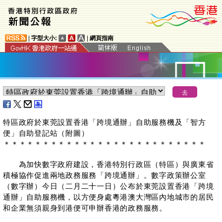
|
字型大小:
|
網頁指南
特區政府於東莞設置香港「跨境通辦」自助服務機及「智方
便」自助登記站（附圖）
＊
＊
＊
＊
＊
＊
＊
＊
＊
＊
＊
＊
＊
＊
＊
＊
＊
＊
＊
＊
＊
＊
＊
＊
＊
＊
​為加快數字政府建設，香港特別行政區（特區）與廣東省
積極協作促進兩地政務服務「跨境通辦」。數字政策辦公室
（數字辦）今日（二月二十一日）公布於東莞設置香港「跨境
通辦」自助服務機，以方便身處粵港澳大灣區內地城市的居民
和企業無須親身到港便可申辦香港的政務服務。