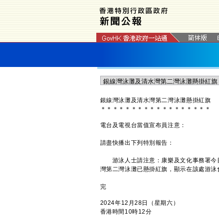
銀線灣泳灘及清水灣第二灣泳灘懸掛紅旗
＊
＊
＊
＊
＊
＊
＊
＊
＊
＊
＊
＊
＊
＊
＊
＊
＊
＊
電台及電視台當值宣布員注意：
請盡快播出下列特別報告：
游泳人士請注意：康樂及文化事務署今日
灣第二灣泳灘已懸掛紅旗，顯示在該處游泳
完
2024年12月28日（星期六）
香港時間10時12分