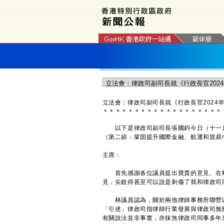
立法會：律政司副司長就《行政長官2024
＊
＊
＊
＊
＊
＊
＊
＊
＊
＊
＊
＊
＊
＊
＊
＊
＊
＊
＊
以下是律政司副司長張國鈞今日（十一月十
（第二節：鞏固提升國際金融、航運和貿易
主席：
首先感謝各位議員提出寶貴的意見。在昨
見，尖銳得甚至可以說是刺傷了我和律政司
林議員認為，關於兩地律師事務所聯營以
「引述」律政司指律師行業發展與律政司無
有關說法並非事實，亦抹煞律政司同事多年