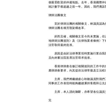
個最受歡迎的仲裁地點。去年，香港國際仲裁
統計數字都超越之前一年。因此，我們應該
律師法團條文
至於律師法團的相關條文，林議員認為律
律師法團名稱另類架構改革。
的而且確，相關條文至今尚未實施，但具
地律師法團規則》及《法律執業者條例》下
法官取得最終批准。
原因是由於法律專業現時實施行業自我監
且向終審法院首席法官尋求批准。
香港律師會在修訂相關規則的工作中的角
應律師會要求，向其提供法律草擬及立法程
主席，我們將繼續虛心聆聽議員對我們工
同事的工作表現時能夠繼續秉持客觀和公允
主席，本人謹此陳辭，亦希望各位議員
完