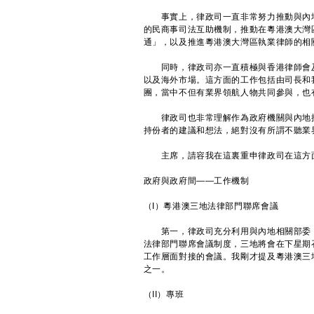
事實上，律政司一直非常努力推動與內地
的民商事司法互助機制，推動在粵港澳大灣
通」，以及推進粵港澳大灣區執業律師的相
同時，律政司亦一直積極與香港律師會及
以及海外市場。這方面的工作包括由司長和
團，當中不但有業界領航人物共同參與，也
律政司也非常理解作為政府機關與內地接
持份者的建議和想法，絕對沒有所謂不聽業
主席，請容我在這裏重申律政司在這方
政府與政府間——工作機制
（I）粵港澳三地法律部門聯席會議
第一，律政司充分利用與內地相關部委，
法律部門聯席會議制度，三地將會在下星期
工作層面對接的會議。我剛才提及粵港澳三
之一。
（II）專班