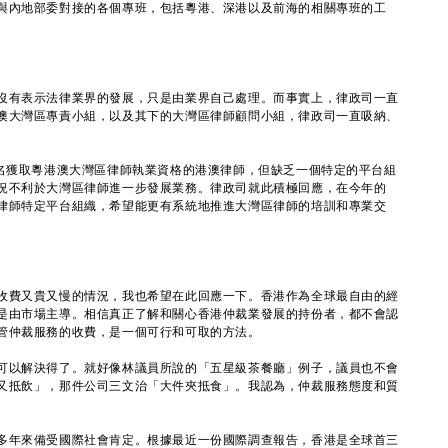
內地部委對接的各個專班，包括粵港、深港以及前海的相關專班的工
有表示法律業界的發展，只是由業界自己處理。而事實上，律政司一直
澳大灣區專責小組，以及其下的大灣區律師顧問小組，律政司一直吸納、
獲取粵港澳大灣區律師執業資格的港澳律師，但缺乏一個特定的平台組
況不利於大灣區律師進一步發展業務。律政司就此積極回應，在今年的
律師特定平台組織，希望能更有系統地推進大灣區律師的培訓和專業交
費又貴又慢的情況，我也希望在此回應一下。香港作為全球最自由的經
是由市場主導。相信真正了解和關心香港仲裁業發展的持份者，都不會認
管仲裁服務的收費，是一個可行和可取的方法。
以解決得了。就好像林議員所說的「五星級茶餐廳」例子，議員也不會
又抵飲」，那件公司三文治「大件夾抵食」。我認為，仲裁服務態度和質
。
年來備受國際社會肯定。根據最近一份國際調查報告，香港是全球首三