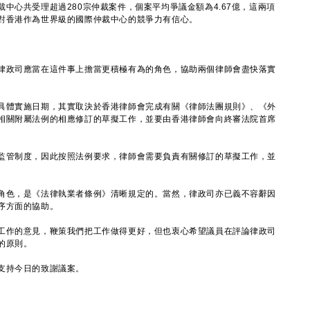
中心共受理超過280宗仲裁案件，個案平均爭議金額為4.67億，這兩項
對香港作為世界級的國際仲裁中心的競爭力有信心。
政司應當在這件事上擔當更積極有為的角色，協助兩個律師會盡快落實
體實施日期，其實取決於香港律師會完成有關《律師法團規則》、《外
相關附屬法例的相應修訂的草擬工作，並要由香港律師會向終審法院首席
管制度，因此按照法例要求，律師會需要負責有關修訂的草擬工作，並
色，是《法律執業者條例》清晰規定的。當然，律政司亦已義不容辭因
序方面的協助。
作的意見，鞭策我們把工作做得更好，但也衷心希望議員在評論律政司
的原則。
支持今日的致謝議案。