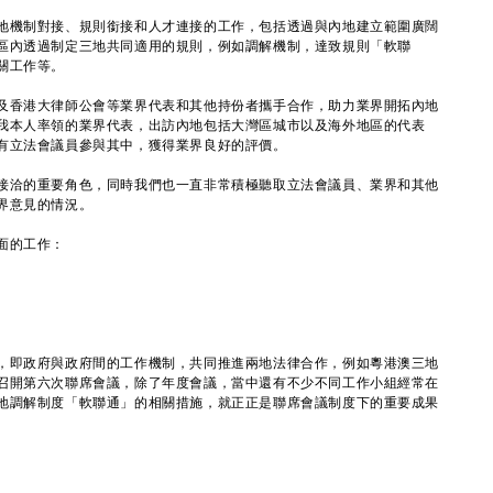
機制對接、規則銜接和人才連接的工作，包括透過與內地建立範圍廣闊
區內透過制定三地共同適用的規則，例如調解機制，達致規則「軟聯
關工作等。
香港大律師公會等業界代表和其他持份者攜手合作，助力業界開拓內地
我本人率領的業界代表，出訪內地包括大灣區城市以及海外地區的代表
有立法會議員參與其中，獲得業界良好的評價。
洽的重要角色，同時我們也一直非常積極聽取立法會議員、業界和其他
界意見的情況。
面的工作：
即政府與政府間的工作機制，共同推進兩地法律合作，例如粵港澳三地
召開第六次聯席會議，除了年度會議，當中還有不少不同工作小組經常在
地調解制度「軟聯通」的相關措施，就正正是聯席會議制度下的重要成果