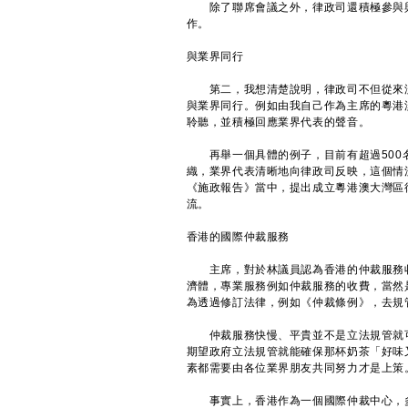
除了聯席會議之外，律政司還積極參與與
作。
與業界同行
第二，我想清楚說明，律政司不但從來沒
與業界同行。例如由我自己作為主席的粵港
聆聽，並積極回應業界代表的聲音。
再舉一個具體的例子，目前有超過500名
織，業界代表清晰地向律政司反映，這個情
《施政報告》當中，提出成立粵港澳大灣區
流。
香港的國際仲裁服務
主席，對於林議員認為香港的仲裁服務收
濟體，專業服務例如仲裁服務的收費，當然
為透過修訂法律，例如《仲裁條例》，去規
仲裁服務快慢、平貴並不是立法規管就可
期望政府立法規管就能確保那杯奶茶「好味
素都需要由各位業界朋友共同努力才是上策
事實上，香港作為一個國際仲裁中心，多