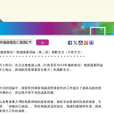
年施政報告》致謝議案辯論（第二節）致辭全文（只有中文）
＊
＊
＊
＊
＊
＊
＊
＊
＊
＊
＊
＊
＊
＊
＊
＊
＊
＊
＊
＊
＊
＊
＊
＊
＊
＊
＊
四日）在立法會會議上就《行政長官2024年施政報告》致謝議案辯論
中心地位；因地制宜發展新質生產力）的致辭全文︰
日的辯論中，我留意到林新強議員對律政司的工作提出了頗為尖銳的意
同事的心，所以我不得不在此認真回應。
及粵港澳大灣區執業律師的政策措施，都並非由香港特區政府推進，又
關，「你哋自己搞掂」。對於林議員這些說法，我感到遺憾和失望，因為
來努力工作的成果。