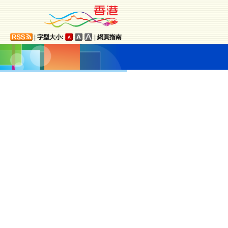
|
字型大小:
|
網頁指南