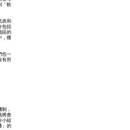
則「軟
代表和
作包括
地區的
中，獲
們也一
沒有所
機制，
地將會
作小組
通」的