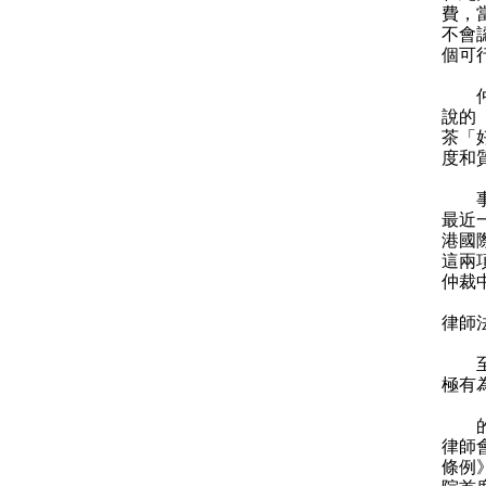
費，
不會
個可
仲裁
說的
茶「
度和
事實
最近
港國
這兩
仲裁
律師
至於
極有
的而
律師
條例