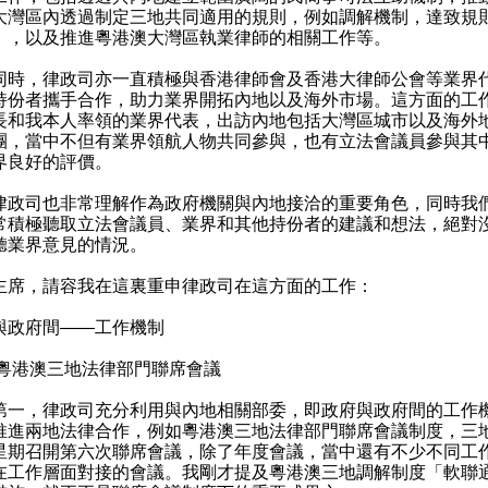
大灣區內透過制定三地共同適用的規則，例如調解機制，達致規
」，以及推進粵港澳大灣區執業律師的相關工作等。
，律政司亦一直積極與香港律師會及香港大律師公會等業界
持份者攜手合作，助力業界開拓內地以及海外市場。這方面的工
長和我本人率領的業界代表，出訪內地包括大灣區城市以及海外
團，當中不但有業界領航人物共同參與，也有立法會議員參與其
界良好的評價。
司也非常理解作為政府機關與內地接洽的重要角色，同時我
常積極聽取立法會議員、業界和其他持份者的建議和想法，絕對
聽業界意見的情況。
，請容我在這裏重申律政司在這方面的工作：
與政府間——工作機制
）粵港澳三地法律部門聯席會議
，律政司充分利用與內地相關部委，即政府與政府間的工作
推進兩地法律合作，例如粵港澳三地法律部門聯席會議制度，三
星期召開第六次聯席會議，除了年度會議，當中還有不少不同工
在工作層面對接的會議。我剛才提及粵港澳三地調解制度「軟聯