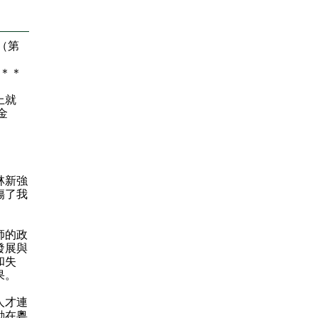
（第
＊
＊
上就
金
林新強
傷了我
師的政
發展與
和失
果。
人才連
動在粵