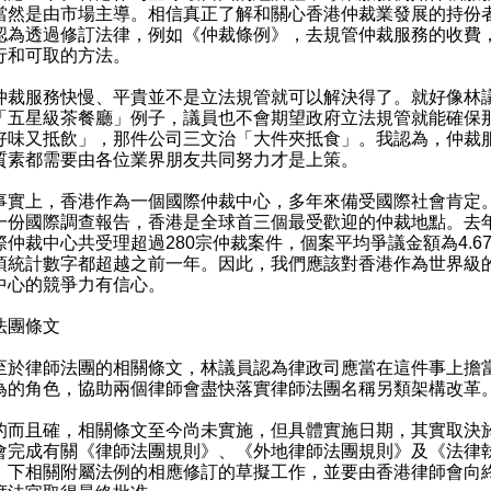
當然是由市場主導。相信真正了解和關心香港仲裁業發展的持份
認為透過修訂法律，例如《仲裁條例》，去規管仲裁服務的收費
行和可取的方法。
服務快慢、平貴並不是立法規管就可以解決得了。就好像林
「五星級茶餐廳」例子，議員也不會期望政府立法規管就能確保
好味又抵飲」，那件公司三文治「大件夾抵食」。我認為，仲裁
質素都需要由各位業界朋友共同努力才是上策。
上，香港作為一個國際仲裁中心，多年來備受國際社會肯定
一份國際調查報告，香港是全球首三個最受歡迎的仲裁地點。去
際仲裁中心共受理超過280宗仲裁案件，個案平均爭議金額為4.6
項統計數字都超越之前一年。因此，我們應該對香港作為世界級
中心的競爭力有信心。
法團條文
律師法團的相關條文，林議員認為律政司應當在這件事上擔
為的角色，協助兩個律師會盡快落實律師法團名稱另類架構改革
且確，相關條文至今尚未實施，但具體實施日期，其實取決
會完成有關《律師法團規則》、《外地律師法團規則》及《法律
》下相關附屬法例的相應修訂的草擬工作，並要由香港律師會向