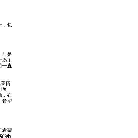
班，包
，只是
作為主
司一直
執業資
司反
應，在
，希望
也希望
務的收