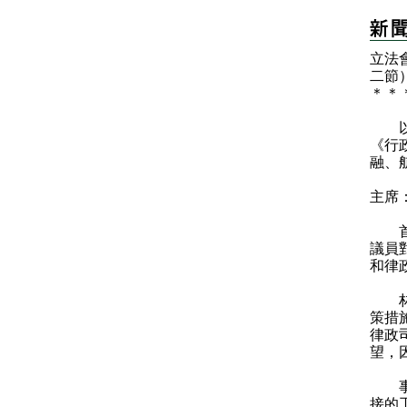
立法
二節
＊
＊
以下
《行
融、
主席
首先
議員
和律
林議
策措
律政
望，
事實
接的