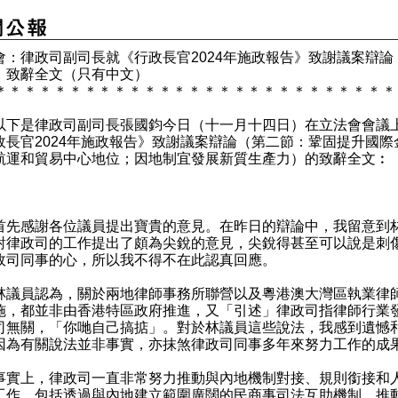
會：律政司副司長就《行政長官2024年施政報告》致謝議案辯論
）致辭全文（只有中文）
＊
＊
＊
＊
＊
＊
＊
＊
＊
＊
＊
＊
＊
＊
＊
＊
＊
＊
＊
＊
＊
＊
＊
＊
＊
＊
＊
是律政司副司長張國鈞今日（十一月十四日）在立法會會議
政長官2024年施政報告》致謝議案辯論（第二節：鞏固提升國際
航運和貿易中心地位；因地制宜發展新質生產力）的致辭全文︰
：
感謝各位議員提出寶貴的意見。在昨日的辯論中，我留意到
對律政司的工作提出了頗為尖銳的意見，尖銳得甚至可以說是刺
政司同事的心，所以我不得不在此認真回應。
員認為，關於兩地律師事務所聯營以及粵港澳大灣區執業律
施，都並非由香港特區政府推進，又「引述」律政司指律師行業
司無關，「你哋自己搞掂」。對於林議員這些說法，我感到遺憾
因為有關說法並非事實，亦抹煞律政司同事多年來努力工作的成
上，律政司一直非常努力推動與內地機制對接、規則銜接和
工作，包括透過與內地建立範圍廣闊的民商事司法互助機制，推