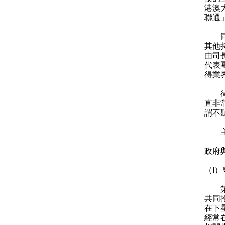
港澳
聯通
同時
其他
由司
代表
得業
律政
直非
謂不
主席
政府
（I
第一
共同
在下
經常