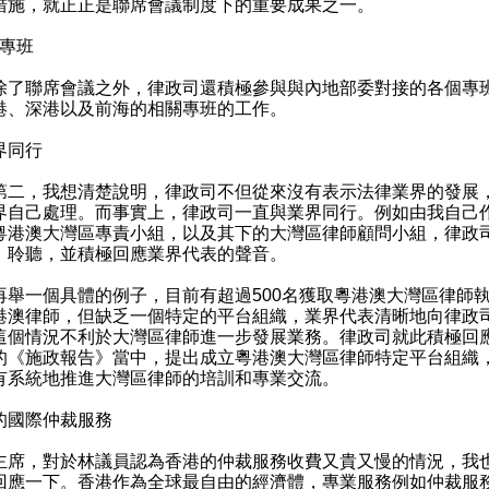
措施，就正正是聯席會議制度下的重要成果之一。
）專班
聯席會議之外，律政司還積極參與與內地部委對接的各個專
港、深港以及前海的相關專班的工作。
界同行
，我想清楚說明，律政司不但從來沒有表示法律業界的發展
界自己處理。而事實上，律政司一直與業界同行。例如由我自己
粵港澳大灣區專責小組，以及其下的大灣區律師顧問小組，律政
、聆聽，並積極回應業界代表的聲音。
一個具體的例子，目前有超過500名獲取粵港澳大灣區律師
港澳律師，但缺乏一個特定的平台組織，業界代表清晰地向律政
這個情況不利於大灣區律師進一步發展業務。律政司就此積極回
的《施政報告》當中，提出成立粵港澳大灣區律師特定平台組織
有系統地推進大灣區律師的培訓和專業交流。
的國際仲裁服務
，對於林議員認為香港的仲裁服務收費又貴又慢的情況，我
回應一下。香港作為全球最自由的經濟體，專業服務例如仲裁服