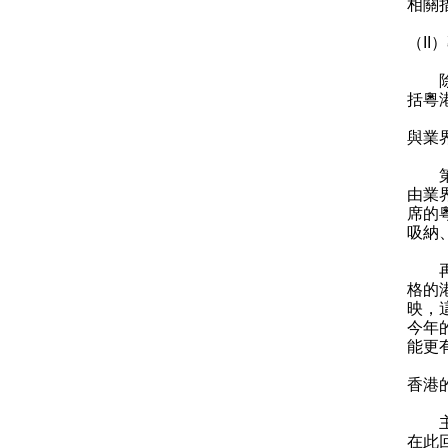
相關
（II
除了
括粵
與業
第二
由業
席的
吸納
再舉
格的
映，
今年
能更
香港
主席
在此