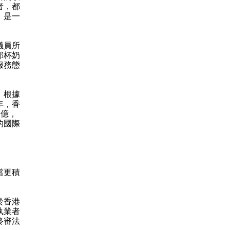
者，都
，是一
議員所
那杯奶
服務態
。根據
年，香
7億，
的國際
當更積
。
於香港
執業者
終審法