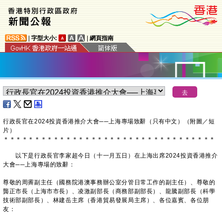
|
字型大小:
|
網頁指南
行政長官在2024投資香港推介大會──上海專場致辭（只有中文）（附圖／短
片）
＊
＊
＊
＊
＊
＊
＊
＊
＊
＊
＊
＊
＊
＊
＊
＊
＊
＊
＊
＊
＊
＊
＊
＊
＊
＊
＊
＊
＊
＊
＊
＊
＊
＊
以下是行政長官李家超今日（十一月五日）在上海出席2024投資香港推介
大會──上海專場的致辭：
尊敬的周霽副主任（國務院港澳事務辦公室分管日常工作的副主任）、尊敬的
龔正市長（上海市市長）、凌激副部長（商務部副部長）、龍騰副部長（科學
技術部副部長）、林建岳主席（香港貿易發展局主席）、各位嘉賓、各位朋
友：