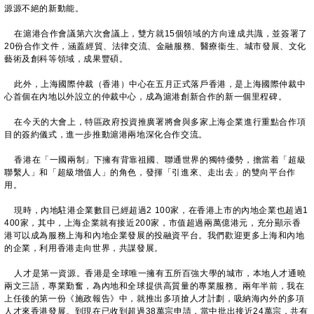
源源不絕的新動能。
在滬港合作會議第六次會議上，雙方就15個領域的方向達成共識，並簽署了
20份合作文件，涵蓋經貿、法律交流、金融服務、醫療衞生、城市發展、文化
藝術及創科等領域，成果豐碩。
此外，上海國際仲裁（香港）中心在五月正式落戶香港，是上海國際仲裁中
心首個在內地以外設立的仲裁中心，成為滬港創新合作的新一個里程碑。
在今天的大會上，特區政府投資推廣署將會與多家上海企業進行重點合作項
目的簽約儀式，進一步推動滬港兩地深化合作交流。
香港在「一國兩制」下擁有背靠祖國、聯通世界的獨特優勢，擔當着「超級
聯繫人」和「超級增值人」的角色，發揮「引進來、走出去」的雙向平台作
用。
現時，內地駐港企業數目已經超過2 100家，在香港上市的內地企業也超過1
400家，其中，上海企業就有接近200家，市值超過兩萬億港元，充分顯示香
港可以成為服務上海和內地企業發展的投融資平台。我們歡迎更多上海和內地
的企業，利用香港走向世界，共謀發展。
人才是第一資源。香港是全球唯一擁有五所百強大學的城市，本地人才通曉
兩文三語，專業勤奮，為內地和全球提供高質量的專業服務。兩年半前，我在
上任後的第一份《施政報告》中，就推出多項搶人才計劃，吸納海內外的多項
人才來香港發展。到現在已收到超過38萬宗申請，當中批出接近24萬宗，共有