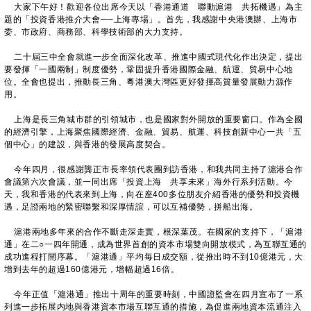
大家下午好！歡迎各位出席今天以「香港通道 聯動滬港 共拓機遇」為主
題的「投資香港推介大會──上海專場」。首先，我感謝中央港澳辦、上海市
委、市政府、商務部、科學技術部的大力支持。
二十屆三中全會就進一步全面深化改革、推進中國式現代化作出決定，提出
要發揮「一國兩制」制度優勢，鞏固提升香港國際金融、航運、貿易中心地
位。全會也提出，推動長三角、粵港澳大灣區更好發揮高質量發展動力源作
用。
上海是長三角城市群的引領城市，也是國家對外開放的重要窗口。作為全國
的經濟引擎，上海聚焦國際經濟、金融、貿易、航運、科技創新中心一共「五
個中心」的建設，與香港的發展高度契合。
今年四月，很感謝龔正市長率領代表團到訪香港，和我共同主持了滬港合作
會議第六次會議，並一同出席「投資上海 共享未來」海外行系列活動。今
天，我和香港的代表來到上海，向在座400多位朋友介紹香港的優勢和投資機
遇，足證兩地的緊密聯繫和深厚情誼，可以互補優勢，拼船出海。
滬港兩地多年來的合作不斷走深走實，根深葉茂。在國家的支持下，「滬港
通」在二○一四年開通，成為世界首創的資本市場雙向開放模式，為互聯互通的
成功進程打開序幕。「滬港通」平均每日成交額，從推出時不到10億港元，大
增到去年的超過160億港元，增幅超過16倍。
今年正值「滬港通」推出十周年的重要時刻，中國證監會在四月宣布了一系
列進一步拓展内地與香港資本市場互聯互通的措施，為促進兩地資本流通注入