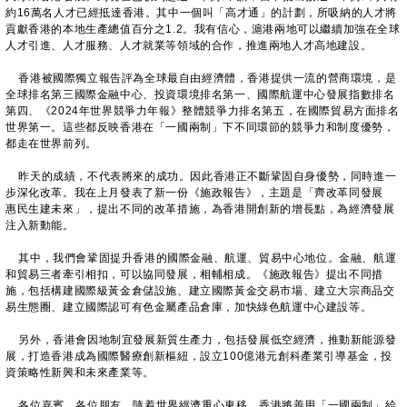
約16萬名人才已經抵達香港。其中一個叫「高才通」的計劃，所吸納的人才將
貢獻香港的本地生產總值百分之1.2。我有信心，滬港兩地可以繼續加強在全球
人才引進、人才服務、人才就業等領域的合作，推進兩地人才高地建設。
香港被國際獨立報告評為全球最自由經濟體，香港提供一流的營商環境，是
全球排名第三國際金融中心、投資環境排名第一、國際航運中心發展指數排名
第四、《2024年世界競爭力年報》整體競爭力排名第五，在國際貿易方面排名
世界第一。這些都反映香港在「一國兩制」下不同環節的競爭力和制度優勢，
都走在世界前列。
昨天的成績，不代表將來的成功。因此香港正不斷鞏固自身優勢，同時進一
步深化改革。我在上月發表了新一份《施政報告》，主題是「齊改革同發展
惠民生建未來」，提出不同的改革措施，為香港開創新的增長點，為經濟發展
注入新動能。
其中，我們會鞏固提升香港的國際金融、航運、貿易中心地位。金融、航運
和貿易三者牽引相扣，可以協同發展，相輔相成。《施政報告》提出不同措
施，包括構建國際級黃金倉儲設施、建立國際黃金交易市場、建立大宗商品交
易生態圈、建立國際認可有色金屬產品倉庫，加快綠色航運中心建設等。
另外，香港會因地制宜發展新質生產力，包括發展低空經濟，推動新能源發
展，打造香港成為國際醫療創新樞紐，設立100億港元創科產業引導基金，投
資策略性新興和未來產業等。
各位嘉賓、各位朋友，隨着世界經濟重心東移，香港將善用「一國兩制」給