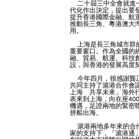
二十屆三中全會就進一
代化作出決定，提出要
提升香港國際金融、航
推動長三角、粵港澳大
用。
上海是長三角城市群的
重要窗口。作為全國的
融、貿易、航運、科技
設，與香港的發展高度
今年四月，很感謝龔正
共同主持了滬港合作會
上海 共享未來」海外
表來到上海，向在座40
機遇，足證兩地的緊密
拼船出海。
滬港兩地多年來的合作
家的支持下，「滬港通