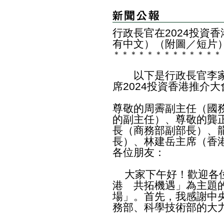
行政長官在2024投資
有中文）（附圖／短片
＊
＊
＊
＊
＊
＊
＊
＊
＊
＊
＊
＊
＊
以下是行政長官李家
席2024投資香港推介
尊敬的周霽副主任（國
的副主任）、尊敬的龔
長（商務部副部長）、
長）、林建岳主席（香
各位朋友：
大家下午好！歡迎各位
港 共拓機遇」為主題
場」。首先，我感謝中
務部、科學技術部的大