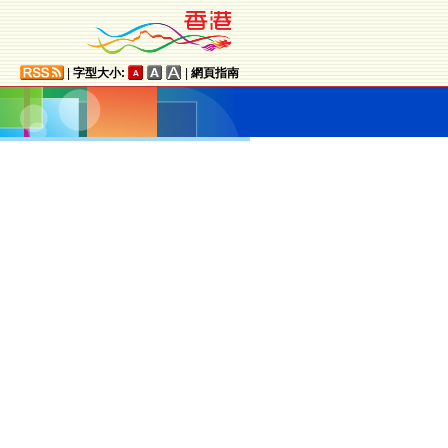
|
字型大小:
|
網頁指南