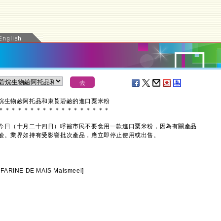
菪烷生物鹼阿托品和東莨菪鹼的進口粟米粉
＊
＊
＊
＊
＊
＊
＊
＊
＊
＊
＊
＊
＊
＊
＊
＊
＊
＊
日（十月二十四日）呼籲市民不要食用一款進口粟米粉，因為有關產品
鹼。業界如持有受影響批次產品，應立即停止使用或出售。
FARINE DE MAIS Maismeel]