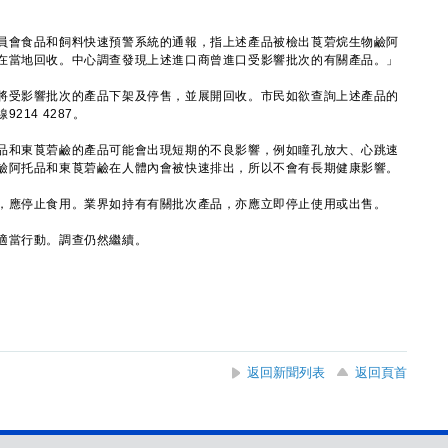
會食品和飼料快速預警系統的通報，指上述產品被檢出莨菪烷生物鹼阿
在當地回收。中心調查發現上述進口商曾進口受影響批次的有關產品。」
受影響批次的產品下架及停售，並展開回收。市民如欲查詢上述產品的
14 4287。
和東莨菪鹼的產品可能會出現短期的不良影響，例如瞳孔放大、心跳速
鹼阿托品和東莨菪鹼在人體內會被快速排出，所以不會有長期健康影響。
應停止食用。業界如持有有關批次產品，亦應立即停止使用或出售。
當行動。調查仍然繼續。
返回新聞列表
返回頁首