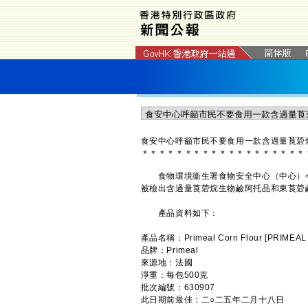
​食安中心呼籲市民不要食用一款含過量莨
＊
＊
＊
＊
＊
＊
＊
＊
＊
＊
＊
＊
＊
＊
＊
＊
＊
＊
＊
食物環境衞生署食物安全中心（中心）今
被檢出含過量莨菪烷生物鹼阿托品和東莨菪
產品資料如下：
產品名稱：Primeal Corn Flour [PRIMEAL 
品牌：Primeal
來源地：法國
淨重：每包500克
批次編號：630907
此日期前最佳：二○二五年二月十八日