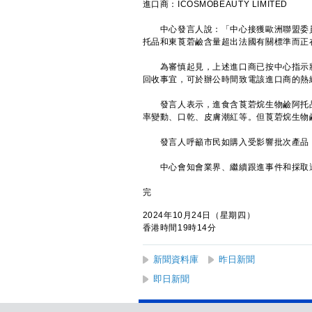
進口商：ICOSMOBEAUTY LIMITED
中心發言人說：「中心接獲歐洲聯盟委員
托品和東莨菪鹼含量超出法國有關標準而正
為審慎起見，上述進口商已按中心指示將
回收事宜，可於辦公時間致電該進口商的熱線92
發言人表示，進食含莨菪烷生物鹼阿托品
率變動、口乾、皮膚潮紅等。但莨菪烷生物
發言人呼籲市民如購入受影響批次產品，
中心會知會業界、繼續跟進事件和採取適
完
2024年10月24日（星期四）
香港時間19時14分
新聞資料庫
昨日新聞
即日新聞