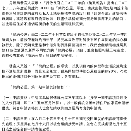
房屋局發言人表示：「行政長官在二○二二年的《施政報告》提出在二○二
七／二八年度前興建約30 000個『簡約公屋』單位，由政府善用短期內並未落
實長遠發展計劃的政府及私人土地採用標準簡約設計和『組裝合成』建築法快
速興建，或將現有政府物業改裝，以盡快填補短期公營房屋供應不足的缺口，
並改善居住於不適切居所的市民的生活環境和質素。
『簡約公屋』由二○二二年十月首次提出至首批單位於二○二五年第一季起
陸續入伙，前後僅歷時約兩年半，足見本屆政府對解決市民住屋問題的決心和
執行力。除了元朗攸壆路和牛頭角彩興路兩個項目外，我們會繼續積極推展其
餘11個位於港九新界不同地方的『簡約公屋』項目，並會按照相關工程進度，
適時公布其他『簡約公屋』項目的申請安排。」
發言人又說：「『簡約公屋』的環境，以及項目內的休憩和生活設施均遠
較不適切居所優勝，而且租金相宜，僅為同類型傳統公屋租金的約90%。今次
推出的兩個項目分別位於新界及市區，各有優點。」
「簡約公屋」第一期申請的詳情如下：
（一）申請資格：申請者為輪候傳統公屋三年或以上（按第一期申請項目最後
的入伙日期，即二○二五年五月計算），以一般傳統公屋申請住戶的家庭申請者
優先。符合申請資格的人士會陸續收到由房屋局寄出的申請表。
（二）申請日期：在六月二十四日至七月十五日期間交回填妥的申請表可獲優
先處理；房屋局在七月十六日以後會繼續接受申請，並會在完成處理七月十五
日或之前提交的申請表後處理。