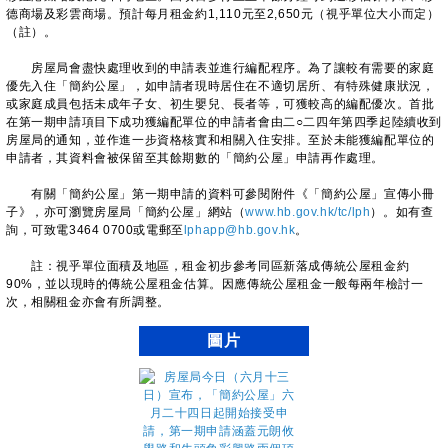
德商場及彩雲商場。預計每月租金約1,110元至2,650元（視乎單位大小而定）
（註）。
房屋局會盡快處理收到的申請表並進行編配程序。為了讓較有需要的家庭
優先入住「簡約公屋」，如申請者現時居住在不適切居所、有特殊健康狀況，
或家庭成員包括未成年子女、初生嬰兒、長者等，可獲較高的編配優次。首批
在第一期申請項目下成功獲編配單位的申請者會由二○二四年第四季起陸續收到
房屋局的通知，並作進一步資格核實和相關入住安排。至於未能獲編配單位的
申請者，其資料會被保留至其餘期數的「簡約公屋」申請再作處理。
有關「簡約公屋」第一期申請的資料可參閱附件《「簡約公屋」宣傳小冊
子》，亦可瀏覽房屋局「簡約公屋」網站（
www.hb.gov.hk/tc/lph
）。如有查
詢，可致電3464 0700或電郵至
lphapp@hb.gov.hk
。
註：視乎單位面積及地區，租金初步參考同區新落成傳統公屋租金約
90%，並以現時的傳統公屋租金估算。因應傳統公屋租金一般每兩年檢討一
次，相關租金亦會有所調整。
圖片