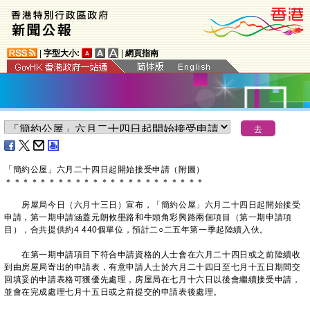
|
字型大小:
|
網頁指南
「簡約公屋」六月二十四日起開始接受申請（附圖）
＊
＊
＊
＊
＊
＊
＊
＊
＊
＊
＊
＊
＊
＊
＊
＊
＊
＊
＊
＊
＊
＊
＊
​房屋局今日（六月十三日）宣布，「簡約公屋」六月二十四日起開始接受
申請，第一期申請涵蓋元朗攸壆路和牛頭角彩興路兩個項目（第一期申請項
目），合共提供約4 440個單位，預計二○二五年第一季起陸續入伙。
在第一期申請項目下符合申請資格的人士會在六月二十四日或之前陸續收
到由房屋局寄出的申請表，有意申請人士於六月二十四日至七月十五日期間交
回填妥的申請表格可獲優先處理，房屋局在七月十六日以後會繼續接受申請，
並會在完成處理七月十五日或之前提交的申請表後處理。