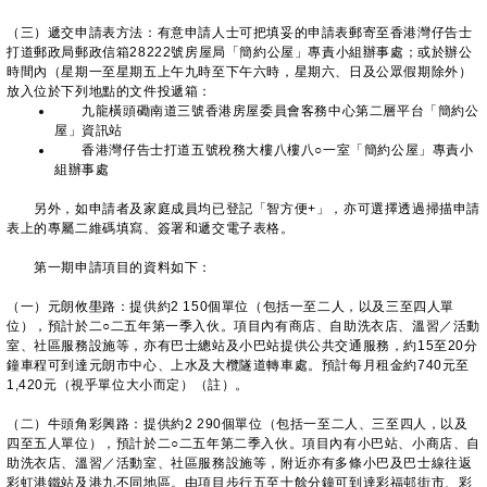
（三）遞交申請表方法：有意申請人士可把填妥的申請表郵寄至香港灣仔告士
打道郵政局郵政信箱28222號房屋局「簡約公屋」專責小組辦事處；或於辦公
時間內（星期一至星期五上午九時至下午六時，星期六、日及公眾假期除外）
放入位於下列地點的文件投遞箱：
九龍橫頭磡南道三號香港房屋委員會客務中心第二層平台「簡約公
屋」資訊站
香港灣仔告士打道五號稅務大樓八樓八○一室「簡約公屋」專責小
組辦事處
另外，如申請者及家庭成員均已登記「智方便+」，亦可選擇透過掃描申請
表上的專屬二維碼填寫、簽署和遞交電子表格。
第一期申請項目的資料如下：
（一）元朗攸壆路：提供約2 150個單位（包括一至二人，以及三至四人單
位），預計於二○二五年第一季入伙。項目內有商店、自助洗衣店、溫習／活動
室、社區服務設施等，亦有巴士總站及小巴站提供公共交通服務，約15至20分
鐘車程可到達元朗市中心、上水及大欖隧道轉車處。預計每月租金約740元至
1,420元（視乎單位大小而定）（註）。
（二）牛頭角彩興路：提供約2 290個單位（包括一至二人、三至四人，以及
四至五人單位），預計於二○二五年第二季入伙。項目內有小巴站、小商店、自
助洗衣店、溫習／活動室、社區服務設施等，附近亦有多條小巴及巴士線往返
彩虹港鐵站及港九不同地區。由項目步行五至十餘分鐘可到達彩福邨街市、彩