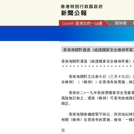
香港海關對通過《維護國家安全條例草案》
＊
＊
＊
＊
＊
＊
＊
＊
＊
＊
＊
＊
＊
＊
＊
＊
＊
＊
＊
香港海關對立法會今日（三月十九日）通
全條例》（《條例》）在香港有效實施，維
香港於二○一九年曾經歷國家安全受嚴重
風險無日無之，通過《條例》可更有效維護
穩定。
香港海關會繼續緊守崗位，與其他紀律部
有關《條例》在香港有效實施，確保「一國
完