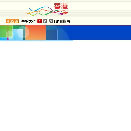
|
字型大小:
|
網頁指南