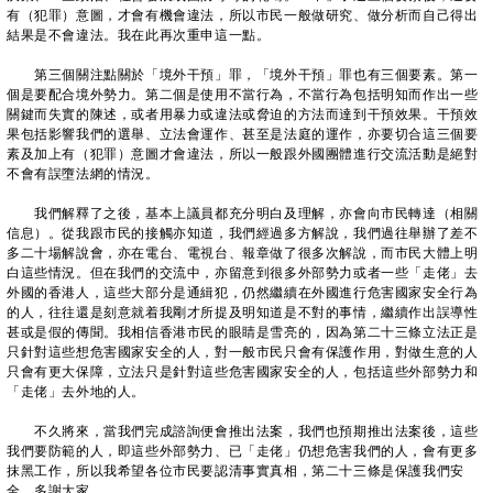
有（犯罪）意圖，才會有機會違法，所以市民一般做研究、做分析而自己得出
結果是不會違法。我在此再次重申這一點。
第三個關注點關於「境外干預」罪，「境外干預」罪也有三個要素。第一
個是要配合境外勢力。第二個是使用不當行為，不當行為包括明知而作出一些
關鍵而失實的陳述，或者用暴力或違法或脅迫的方法而達到干預效果。干預效
果包括影響我們的選舉、立法會運作、甚至是法庭的運作，亦要切合這三個要
素及加上有（犯罪）意圖才會違法，所以一般跟外國團體進行交流活動是絕對
不會有誤墮法網的情況。
我們解釋了之後，基本上議員都充分明白及理解，亦會向市民轉達（相關
信息）。從我跟市民的接觸亦知道，我們經過多方解說，我們過往舉辦了差不
多二十場解說會，亦在電台、電視台、報章做了很多次解說，而市民大體上明
白這些情況。但在我們的交流中，亦留意到很多外部勢力或者一些「走佬」去
外國的香港人，這些大部分是通緝犯，仍然繼續在外國進行危害國家安全行為
的人，往往還是刻意就着我剛才所提及明知道是不對的事情，繼續作出誤導性
甚或是假的傳聞。我相信香港市民的眼睛是雪亮的，因為第二十三條立法正是
只針對這些想危害國家安全的人，對一般市民只會有保護作用，對做生意的人
只會有更大保障，立法只是針對這些危害國家安全的人，包括這些外部勢力和
「走佬」去外地的人。
不久將來，當我們完成諮詢便會推出法案，我們也預期推出法案後，這些
我們要防範的人，即這些外部勢力、已「走佬」仍想危害我們的人，會有更多
抹黑工作，所以我希望各位市民要認清事實真相，第二十三條是保護我們安
全。多謝大家。