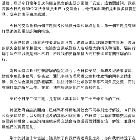
基礎，所以今日龍年首次前廳交流會的主題亦圍繞「安全」這個關鍵詞。我很
高興今日約有60位立法會議員出席（交流會），他們亦向我們提出很多寶貴意
見，我在此表示由衷感謝。
今日的交流會有兩個主題與各位議員分享和聽取意見，第一個主題是有關
打擊網絡及電話詐騙的措施。
大家也知道，隨着科技發展日新月異，網絡及電話詐騙亦非常普遍，涉及
的損失金額越來越巨大，無論對企業或對個人造成很大的損失和傷害。騙徒行
騙手法亦可以說是層出不窮，所以我們要群策群力去打擊這些有關詐騙的罪
行。
為展示特區政府打擊詐騙的堅定決心，今日保安局、商務及經濟發展局、
財經事務及庫務局、警務處、通訊事務管理局辦公室和律政司的同事全體出
動，與立法會議員從防範騙案、執法行動和公眾教育等等不同角度交流，商討
有關打擊詐騙的工作。在此，我亦很感謝他們的真知灼見。
至於今日第二個主題，是有關《基本法》第二十三條立法的工作。
特區政府自諮詢開始，已經馬不停蹄地與社會不同界別進行解說。今日我
和保安局局長，以及剛才提及的其他相關同事，亦難得可以藉着前廳交流會這
個難得的機會，在諮詢期完結前與立法會各位議員面對面交流、解說，並且聆
聽他們的寶貴意見。
剛才的討論非常坦誠，議員除了向我們表達意見之外，亦向我們轉達了在