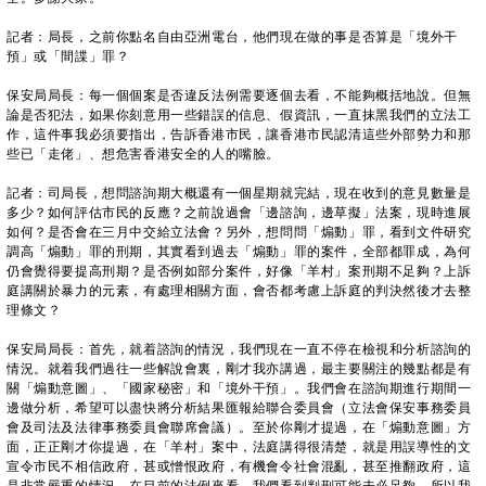
記者：局長，之前你點名自由亞洲電台，他們現在做的事是否算是「境外干
預」或「間諜」罪？
保安局局長：每一個個案是否違反法例需要逐個去看，不能夠概括地說。但無
論是否犯法，如果你刻意用一些錯誤的信息、假資訊，一直抹黑我們的立法工
作，這件事我必須要指出，告訴香港市民，讓香港市民認清這些外部勢力和那
些已「走佬」、想危害香港安全的人的嘴臉。
記者：司局長，想問諮詢期大概還有一個星期就完結，現在收到的意見數量是
多少？如何評估市民的反應？之前說過會「邊諮詢，邊草擬」法案，現時進展
如何？是否會在三月中交給立法會？另外，想問問「煽動」罪，看到文件研究
調高「煽動」罪的刑期，其實看到過去「煽動」罪的案件，全部都罪成，為何
仍會覺得要提高刑期？是否例如部分案件，好像「羊村」案刑期不足夠？上訴
庭講關於暴力的元素，有處理相關方面，會否都考慮上訴庭的判決然後才去整
理條文？
保安局局長：首先，就着諮詢的情況，我們現在一直不停在檢視和分析諮詢的
情況。就着我們過往一些解說會裏，剛才我亦講過，最主要關注的幾點都是有
關「煽動意圖」、「國家秘密」和「境外干預」。我們會在諮詢期進行期間一
邊做分析，希望可以盡快將分析結果匯報給聯合委員會（立法會保安事務委員
會及司法及法律事務委員會聯席會議）。至於你剛才提過，在「煽動意圖」方
面，正正剛才你提過，在「羊村」案中，法庭講得很清楚，就是用誤導性的文
宣令市民不相信政府，甚或憎恨政府，有機會令社會混亂，甚至推翻政府，這