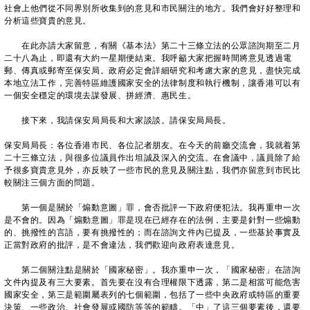
社會上他們從不同界別所收集到的意見和市民關注的地方。我們會好好整理和
分析這些寶貴的意見。
在此亦請大家留意，有關《基本法》第二十三條立法的公眾諮詢期至二月
二十八為止，即還有大約一星期便結束。我呼籲大家把握時間將意見透過電
郵、傳真或郵寄至保安局。政府必定會詳細研究和考慮大家的意見，盡快完成
本地立法工作，完善特區維護國家安全的法律制度和執行機制，讓香港可以有
一個安全穩定的環境去謀發展、拼經濟、惠民生。
接下來，我請保安局局長和大家談談。請保安局局長。
保安局局長：各位香港市民、各位記者朋友。在今天的前廳交流會，我就着第
二十三條立法，與很多位議員作出坦誠及深入的交流。在會議中，議員除了給
予很多寶貴意見外，亦反映了一些市民的意見及關注點，我們亦留意到市民比
較關注三個方面的問題。
第一個是關於「煽動意圖」罪，會否批評一下政府便犯法。我再重申一次
是不會的。因為「煽動意圖」罪是現在已經存在的法例，主要是針對一些煽動
的、挑撥性的言語，要有挑撥性的；而在諮詢文件內已提及，一些基於事實及
正當對政府的批評，是不會違法，我們歡迎向政府表達意見。
第二個關注點是關於「國家秘密」。我亦重申一次，「國家秘密」在諮詢
文件內提及有三大要素。首先要在沒有合理權限下透露，第二是相當可能危害
國家安全，第三是範圍屬表列的七個範圍，包括了一些中央政府或特區的重要
決策、一些政治、社會發展或國防等等的範疇。「中」了這三個要素後，還要