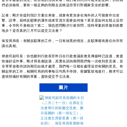
是非常嚴重的情況。在目前的法例來看，我們看到判刑可能未必足夠，所以我
們必須檢視，要有一個足夠的刑期去反映這些罪行對國家安全的影響。
記者：剛才你提到預計方案出來後，就會有更加多在海外的人可能會作出攻
擊、誤導，屆時反駁隊的運作或者官員方面會如何做？甚至是如何去阻止這些
事，令市民不會相信？第二，我也想問剛才行家所問，現時草案的草擬到甚麼
地步？是否真的三月可以提交立法會？
保安局局長：有關反駁隊的工作，一日有抹黑的情況，反駁隊都有責任向市民
講出真相。
律政司副司長：你也聽到行政長官昨日在行政會議前會見傳媒時已說過，會盡
快做好這件事。剛才局長都說過，其實在諮詢期間我們每一次收到意見後，並
非單單放着待諮詢期完結後才處理，我們每一日都在處理這些有關的意見。有
關起草的工作，相關司局的同事每日均馬不停蹄、密鑼緊鼓地進行，務求可以
盡快預備好有關的草案，盡快提交予立法會。
圖片