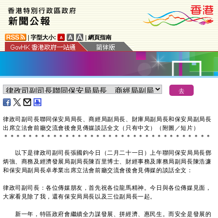
|
字型大小:
|
網頁指南
律政司副司長聯同保安局局長、商經局副局長、財庫局副局長和保安局副局長
出席立法會前廳交流會後會見傳媒談話全文（只有中文）（附圖／短片）
＊
＊
＊
＊
＊
＊
＊
＊
＊
＊
＊
＊
＊
＊
＊
＊
＊
＊
＊
＊
＊
＊
＊
＊
＊
＊
＊
＊
＊
＊
＊
＊
＊
＊
以下是律政司副司長張國鈞今日（二月二十一日）上午聯同保安局局長鄧
炳強、商務及經濟發展局副局長陳百里博士、財經事務及庫務局副局長陳浩濂
和保安局副局長卓孝業出席立法會前廳交流會後會見傳媒的談話全文：
律政司副司長：各位傳媒朋友，首先祝各位龍馬精神。今日與各位傳媒見面，
大家看見除了我，還有保安局局長以及三位副局長一起。
新一年，特區政府會繼續全力謀發展、拼經濟、惠民生。而安全是發展的