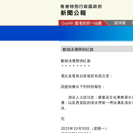
數個泳灘懸掛紅旗
＊
＊
＊
＊
＊
＊
＊
＊
電台及電視台當值宣布員注意：
請盡快播出下列特別報告：
游泳人士請注意：康樂及文化事務署今日
灘；以及西貢區的清水灣第一灣泳灘及清水
泳。
完
2023年10月30日（星期一）