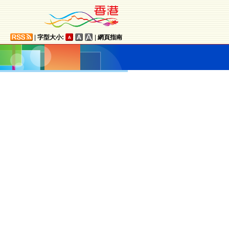
|
字型大小:
|
網頁指南