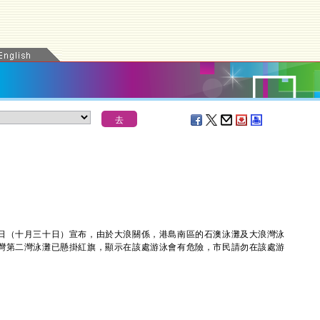
（十月三十日）宣布，由於大浪關係，港島南區的石澳泳灘及大浪灣泳
灣第二灣泳灘已懸掛紅旗，顯示在該處游泳會有危險，市民請勿在該處游