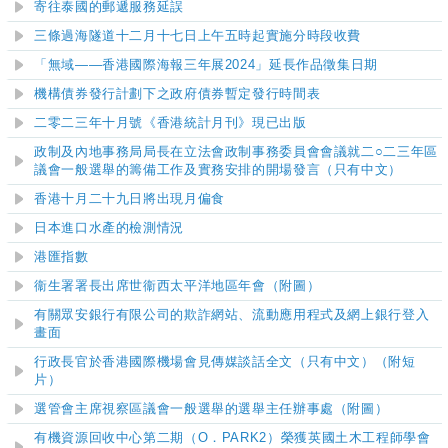
寄往泰國的郵遞服務延誤
三條過海隧道十二月十七日上午五時起實施分時段收費
「無域——香港國際海報三年展2024」延長作品徵集日期
機構債券發行計劃下之政府債券暫定發行時間表
二零二三年十月號《香港統計月刊》現已出版
政制及內地事務局局長在立法會政制事務委員會會議就二○二三年區
議會一般選舉的籌備工作及實務安排的開場發言（只有中文）
香港十月二十九日將出現月偏食
日本進口水產的檢測情況
港匯指數
衞生署署長出席世衞西太平洋地區年會（附圖）
有關眾安銀行有限公司的欺詐網站、流動應用程式及網上銀行登入
畫面
行政長官於香港國際機場會見傳媒談話全文（只有中文）（附短
片）
選管會主席視察區議會一般選舉的選舉主任辦事處（附圖）
有機資源回收中心第二期（O
．
PARK2）榮獲英國土木工程師學會