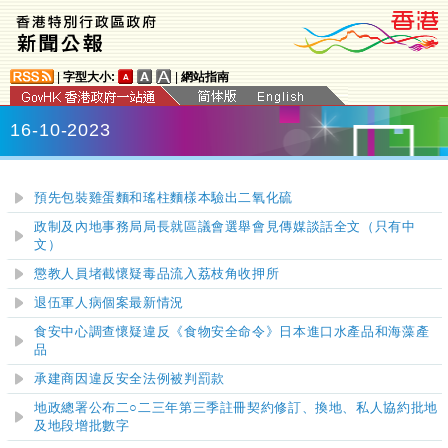
|
字型大小:
|
網站指南
16-10-2023
預先包裝雞蛋麵和瑤柱麵樣本驗出二氧化硫
政制及內地事務局局長就區議會選舉會見傳媒談話全文（只有中
文）
懲教人員堵截懷疑毒品流入荔枝角收押所
退伍軍人病個案最新情況
食安中心調查懷疑違反《食物安全命令》日本進口水產品和海藻產
品
承建商因違反安全法例被判罰款
地政總署公布二○二三年第三季註冊契約修訂、換地、私人協約批地
及地段增批數字