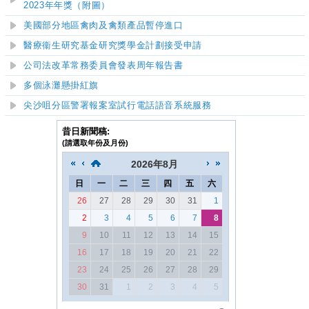
2023年年獎（附圖）
美國部分地區禽肉及禽類產品暫停進口
醫療衞生研究基金研究獎學金計劃接受申請
公司法改革常務委員會發表周年報告書
多個泳灘懸掛紅旗
尖沙咀分區警署報案室試行電話語音系統服務
昔日新聞稿:
(請選取年份及月份)
2026
年
8月
日
一
二
三
四
五
六
26
27
28
29
30
31
1
2
3
4
5
6
7
8
9
10
11
12
13
14
15
16
17
18
19
20
21
22
23
24
25
26
27
28
29
30
31
1
2
3
4
5