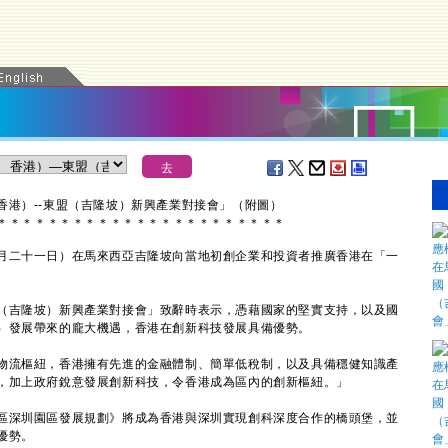
香港）--東盟（吉隆坡）新興產業對接會」（附圖）
＊
＊
＊
＊
＊
＊
＊
＊
＊
＊
＊
＊
＊
＊
＊
＊
＊
＊
＊
＊
＊
＊
＊
二十一日）在馬來西亞吉隆坡向當地初創企業和投資者推廣香港在「一
吉隆坡）新興產業對接會」致辭時表示，憑藉國家的堅實支持，以及國
）發展帶來的龐大機遇，香港在創新科技發展具備優勢。
流樞紐，香港擁有先進的金融體制、簡單低稅制，以及具備穩健知識產
，加上政府銳意發展創新科技，令香港成為區內的創新樞紐。」
深圳園區發展規劃》將成為香港與深圳實現創科深度合作的橋頭堡，並
優勢。