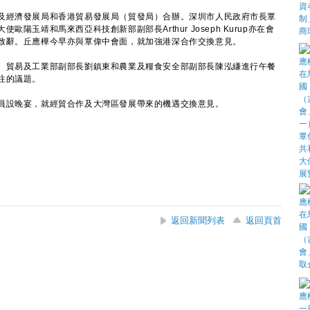
經濟發展局和香港貿易發展局（貿發局）合辦。深圳市人民政府市長覃
陽玉靖和馬來西亞科技創新部副部長Arthur Joseph Kurup亦在會
致辭。丘應樺今早亦與覃偉中會面，就加強港深合作交換意見。
貿易及工業部副部長劉鎮東和農業及糧食安全部副部長陳泓縑進行午餐
注的議題。
設晚宴，就經貿合作及大灣區發展帶來的機遇交換意見。
返回新聞列表
返回頁首