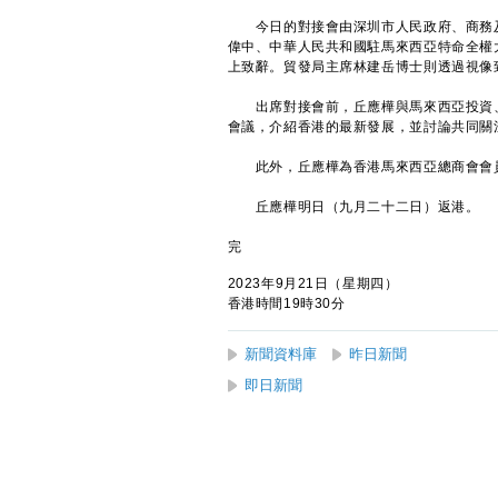
今日的對接會由深圳市人民政府、商務及
偉中、中華人民共和國駐馬來西亞特命全權大使歐
上致辭。貿發局主席林建岳博士則透過視像
出席對接會前，丘應樺與馬來西亞投資、
會議，介紹香港的最新發展，並討論共同關
此外，丘應樺為香港馬來西亞總商會會員
丘應樺明日（九月二十二日）返港。
完
2023年9月21日（星期四）
香港時間19時30分
新聞資料庫
昨日新聞
即日新聞