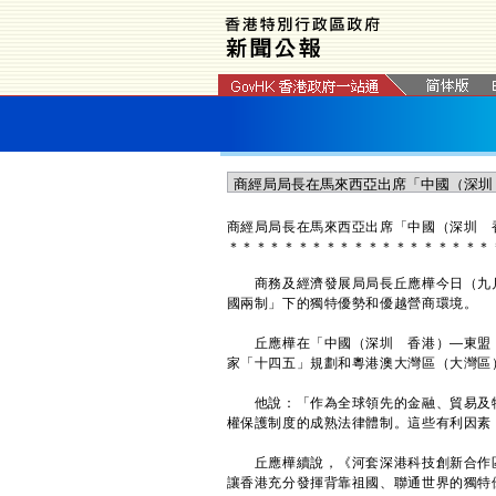
商經局局長在馬來西亞出席「中國（深圳 
＊
＊
＊
＊
＊
＊
＊
＊
＊
＊
＊
＊
＊
＊
＊
＊
＊
＊
＊
商務及經濟發展局局長丘應樺今日（九月
國兩制」下的獨特優勢和優越營商環境。
丘應樺在「中國（深圳 香港）—東盟（
家「十四五」規劃和粵港澳大灣區（大灣區
他說：「作為全球領先的金融、貿易及物
權保護制度的成熟法律體制。這些有利因素
丘應樺續說，《河套深港科技創新合作區
讓香港充分發揮背靠祖國、聯通世界的獨特