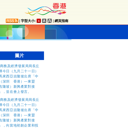
|
字型大小:
|
網頁指南
圖片