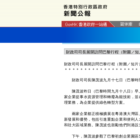
財政司司長展開訪問巴黎行程（附圖／短片
＊
＊
＊
＊
＊
＊
＊
＊
＊
＊
＊
＊
＊
＊
＊
＊
＊
＊
＊
財政司司長陳茂波九月十七日（巴黎時間
陳茂波昨日（巴黎時間九月十八日）早上
家企業從事水資源管理和轉廢為能技術，並
理業務，為企業提供綠色轉型方案。
兩家企業都正積極擴展在粵港澳大灣區、
新發展和優勢，包括引進重點企業和便利人
和壯大區域業務。陳茂波也鼓勵他們到港設
下午，陳茂波參觀了巴黎初創企業園區Stati