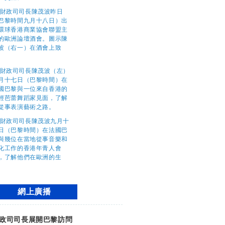
網上廣播
政司司長展開巴黎訪問