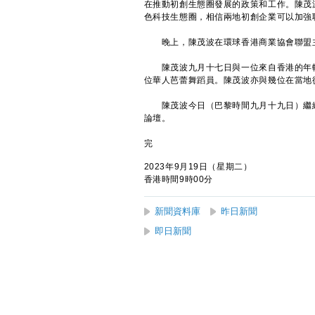
在推動初創生態圈發展的政策和工作。陳茂
色科技生態圈，相信兩地初創企業可以加強
晚上，陳茂波在環球香港商業協會聯盟主
陳茂波九月十七日與一位來自香港的年輕
位華人芭蕾舞蹈員。陳茂波亦與幾位在當地
陳茂波今日（巴黎時間九月十九日）繼續
論壇。
完
2023年9月19日（星期二）
香港時間9時00分
新聞資料庫
昨日新聞
即日新聞