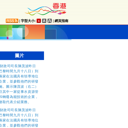
|
字型大小:
|
網頁指南
圖片