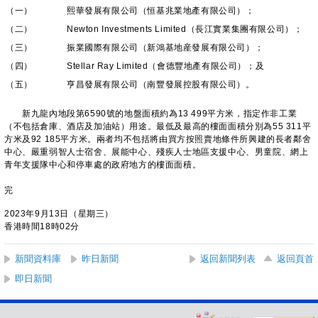
（一）
熙華發展有限公司（恒基兆業地產有限公司）；
（二）
Newton Investments Limited（長江實業集團有限公司）；
（三）
振業國際有限公司（新鴻基地産發展有限公司）；
（四）
Stellar Ray Limited（會德豐地產有限公司）；及
（五）
亨昌發展有限公司（南豐發展控股有限公司）。
新九龍內地段第6590號的地盤面積約為13 499平方米，指定作非工業
（不包括倉庫、酒店及加油站）用途。最低及最高的樓面面積分別為55 311平
方米及92 185平方米。兩者均不包括將由買方按照賣地條件所興建的長者鄰舍
中心、嚴重弱智人士宿舍、展能中心、殘疾人士地區支援中心、男童院、網上
青年支援隊中心和停車處的政府地方的樓面面積。
完
2023年9月13日（星期三）
香港時間18時02分
新聞資料庫
昨日新聞
返回新聞列表
返回頁首
即日新聞