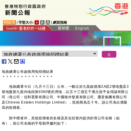
|
字型大小:
|
網頁指南
地政總署公布啟德用地招標結果
＊
＊
＊
＊
＊
＊
＊
＊
＊
＊
＊
＊
＊
＊
地政總署今日（九月十三日）公布，一幅位於九龍啟德第2A區2號地盤及3
號地盤新九龍內地段第6590號的用地，以五十三億五千萬元批予金得誠有限公
司（母公司：信和置業有限公司、中國海外發展有限公司、鷹君集團有限公司
及Chinese Estates Holdings Limited），批租期為五十年。該公司為出價最
高的投標者。
除中標者外，其他投標者的名稱及其在括號內提供的母公司名稱（如
有），按公司名稱的字母順序臚列如下：