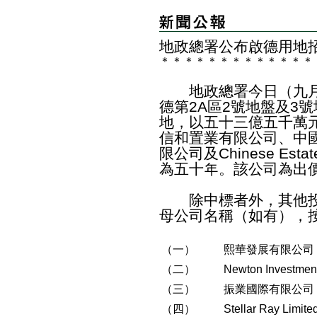
地政總署公布啟德用地
＊
＊
＊
＊
＊
＊
＊
＊
＊
＊
＊
＊
＊
地政總署今日（九月
德第2A區2號地盤及3號
地，以五十三億五千萬
信和置業有限公司、中
限公司及Chinese Estat
為五十年。該公司為出
除中標者外，其他投
母公司名稱（如有），
（一）
熙華發展有限公司
（二）
Newton Inves
（三）
振業國際有限公司
（四）
Stellar Ray 