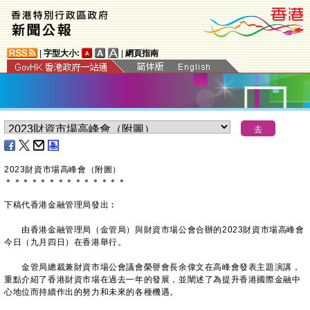
|
字型大小:
|
網頁指南
​2023財資市場高峰會（附圖）
＊
＊
＊
＊
＊
＊
＊
＊
＊
＊
＊
＊
＊
＊
下稿代香港金融管理局發出︰
由香港金融管理局（金管局）與財資市場公會合辦的2023財資市場高峰會
今日（九月四日）在香港舉行。
金管局總裁兼財資市場公會議會榮譽會長余偉文在高峰會發表主題演講，
重點介紹了香港財資市場在過去一年的發展，並闡述了為提升香港國際金融中
心地位而持續作出的努力和未來的各種機遇。