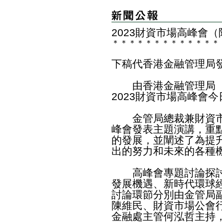
​2023財資市場高峰會
＊
＊
＊
＊
＊
＊
＊
＊
＊
＊
＊
＊
＊
下稿代香港金融管理局
由香港金融管理局（
2023財資市場高峰會
金管局總裁兼財資市
峰會發表主題演講，重
的發展，並闡述了為提
出的努力和未來的各種
高峰會專題討論探討
發展機遇、新時代環球
討論環節分別由金管局
陳維民、財資市場公會
金融處主管何泓哲主持