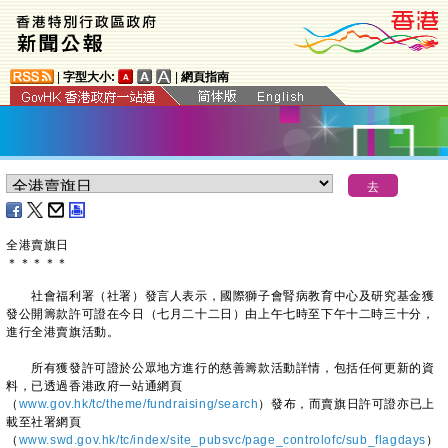
|
字型大小:
|
網頁指南
全港賣旗日
＊
＊
＊
＊
＊
社會福利署（社署）發言人表示，國際獅子會腎病教育中心及研究基金獲
發公開籌款許可證在今日（七月二十二日）由上午七時至下午十二時三十分，
進行全港賣旗活動。
所有獲發許可證於公眾地方進行的慈善籌款活動詳情，包括任何更新的資
料，已透過香港政府一站通網頁
（
www.gov.hk/tc/theme/fundraising/search
）發布，而賣旗日許可證亦已上
載至社署網頁
（
www.swd.gov.hk/tc/index/site_pubsvc/page_controlofc/sub_flagdays
）