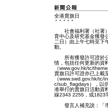
全港賣旗日
＊
＊
＊
＊
＊
社會福利署（社署）
育中心及研究基金獲發
二日）由上午七時至下
動。
所有獲發許可證於公
情，包括任何更新的資
（
www.gov.hk/tc/theme
賣旗日許可證亦已上載
（
www.swd.gov.hk/tc/i
c/sub_flagdays
），以
准舉行的賣旗日活動資
線2343 2255，或182
發言人補充說：「市