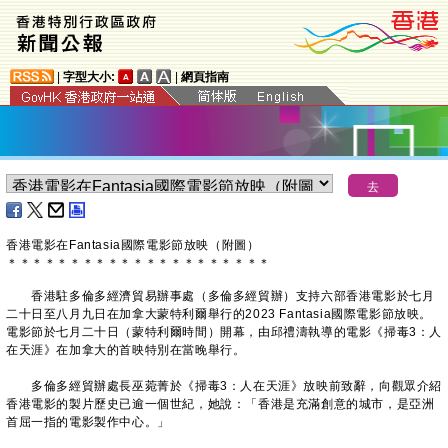
|
字型大小:
|
網頁指南
香港電影在Fantasia國際電影節放映（附圖）
＊
＊
＊
＊
＊
＊
＊
＊
＊
＊
＊
＊
＊
＊
＊
＊
＊
＊
＊
＊
＊
香港駐多倫多經濟貿易辦事處（多倫多經貿辦）支持六部香港電影於七月
二十日至八月九日在加拿大蒙特利爾舉行的2023 Fantasia國際電影節放映。
電影節於七月二十日（蒙特利爾時間）開幕，由邱禮濤執導的電影《掃毒3：人
在天涯》在加拿大的首映特別在當晚舉行。
多倫多經貿辦處長巫菀菁於《掃毒3：人在天涯》放映前致辭，向觀眾介紹
香港電影的製片歷史已逾一個世紀，她說：「香港是充滿創意的城市，是亞洲
首屈一指的電影製作中心。」