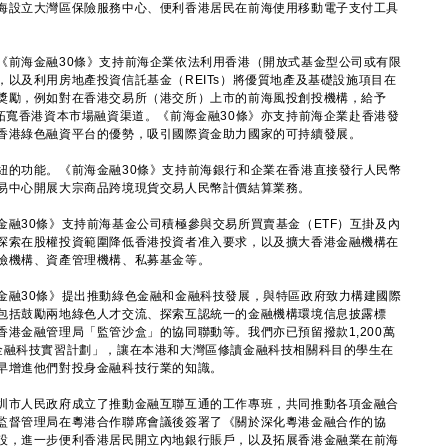
海設立大灣區保險服務中心、便利香港居民在前海使用移動電子支付工具
前海金融30條》支持前海企業依法利用香港（開放式基金型公司或有限
以及利用房地產投資信託基金（REITs）將優質地產及基礎設施項目在
獎勵，例如對在香港交易所（港交所）上市的前海風投創投機構，給予
拓寬香港資本市場融資渠道。《前海金融30條》亦支持前海企業赴香港發
香港綠色融資平台的優勢，吸引國際資金助力國家的可持續發展。
的功能。《前海金融30條》支持前海銀行和企業在香港直接發行人民幣
易中心開展大宗商品跨境現貨交易人民幣計價結算業務。
30條》支持前海基金公司積極參與交易所買賣基金（ETF）互掛及內
探索在股權投資範圍降低香港投資者准入要求，以及擴大香港金融機構在
險機構、資產管理機構、私募基金等。
融30條》提出推動綠色金融和金融科技發展，與特區政府致力構建國際
包括鼓勵兩地綠色人才交流、探索互認統一的金融機構環境信息披露標
港金融管理局「監管沙盒」的協同聯動等。我們亦已預留撥款1,200萬
金融科技實習計劃」，讓在本港和大灣區修讀金融科技相關科目的學生在
早增進他們對投身金融科技行業的知識。
圳市人民政府成立了推動金融互聯互通的工作專班，共同推動各項金融合
監督管理局在粵港合作聯席會議後簽署了《關於深化粵港金融合作的協
設，進一步便利香港居民開立內地銀行賬戶，以及拓展香港金融業在前海