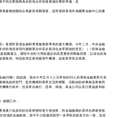
便不同企業能夠為在前海合作區發展做好事前準備；及
專業服務相關的企業參與有關發展，從而發揮香港作為國際金融中心的優
）發展對香港金融和專業服務業帶來的龐大機遇。今年二月，中央金融
支持前海深港現代服務業合作區全面深化改革開放的意見》（《前海金融
，涵蓋範圍廣泛，體現中央對大灣區建設的高度重視和戰略部署，以深化前海
放新格局。特區政府定會把握當中機遇，促進業界長足發展。
金融30條》的認識，我在今年五月十八日率領約50人的香港金融業界代表
讓兩地政府部門、監管機構和業界交流和聯繫。活動由財經事務及庫務局
管機構代表外，也有來自銀行、證券、保險、基金公司以及行業協會和組
》相關工作：
港澳三地居民的往來將變得更方便頻密，對金融服務的需求也將會更殷
民生領域的金融創新，當中不少措施與我們一直爭取的政策方向一致，包括