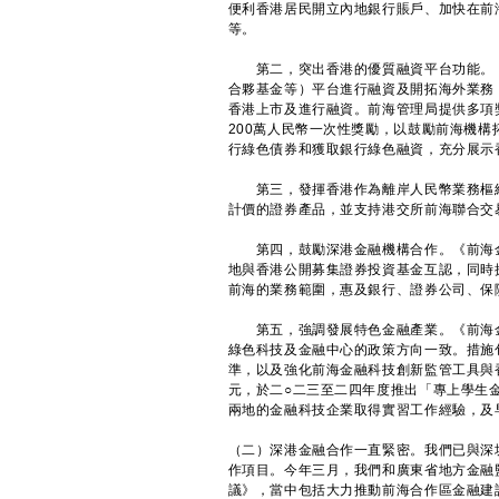
便利香港居民開立內地銀行賬戶、加快在前
等。
第二，突出香港的優質融資平台功能。《
合夥基金等）平台進行融資及開拓海外業務，
香港上市及進行融資。前海管理局提供多項
200萬人民幣一次性獎勵，以鼓勵前海機構
行綠色債券和獲取銀行綠色融資，充分展示
第三，發揮香港作為離岸人民幣業務樞紐
計價的證券產品，並支持港交所前海聯合交
第四，鼓勵深港金融機構合作。《前海金融
地與香港公開募集證券投資基金互認，同時
前海的業務範圍，惠及銀行、證券公司、保
第五，強調發展特色金融產業。《前海金
綠色科技及金融中心的政策方向一致。措施
準，以及強化前海金融科技創新監管工具與香
元，於二○二三至二四年度推出「專上學生
兩地的金融科技企業取得實習工作經驗，及
（二）深港金融合作一直緊密。我們已與深
作項目。今年三月，我們和廣東省地方金融
議》，當中包括大力推動前海合作區金融建