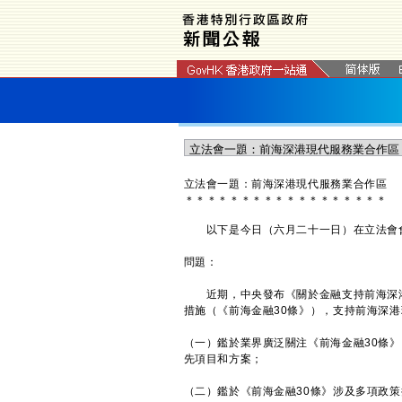
​立法會一題：前海深港現代服務業合作區
＊
＊
＊
＊
＊
＊
＊
＊
＊
＊
＊
＊
＊
＊
＊
＊
＊
＊
以下是今日（六月二十一日）在立法會會
問題：
近期，中央發布《關於金融支持前海深港
措施（《前海金融30條》），支持前海深
（一）鑑於業界廣泛關注《前海金融30條
先項目和方案；
（二）鑑於《前海金融30條》涉及多項政