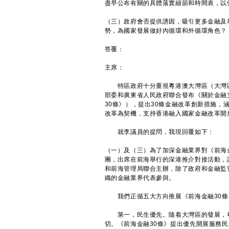
盡早公布有關的具體落實細節和時間表，以
（三）政府會否提供誘因，吸引更多金融及
勢，為國家發展做好內循環和外循環角色？
答覆：
主席：
特區政府十分重視粵港澳大灣區（大灣區
部委和廣東省人民政府聯合發布《關於金融
30條》），提出30條金融改革創新措施
改革為契機，支持香港融入國家金融改革開
就李議員的提問，我現回覆如下：
（一）及（三）為了加深金融業界對《前海
團，出席在前海舉行的深港推介對接活動，
和前海管理局聯合主辦，除了政府和金融監
織的金融業界代表參與。
我們正循五大方向推展《前海金融30條
第一，民生優先。隨着大灣區的發展，粵
切。《前海金融30條》提出優先開展服務