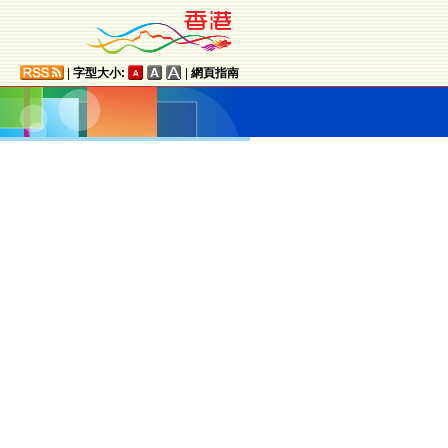
|
字型大小:
|
網頁指南