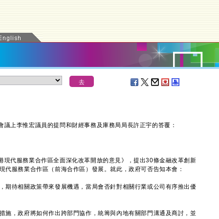
議上李惟宏議員的提問和財經事務及庫務局局長許正宇的答覆：
現代服務業合作區全面深化改革開放的意見》，提出30條金融改革創新
港現代服務業合作區（前海合作區）發展。就此，政府可否告知本會：
》，期待相關政策帶來發展機遇，當局會否針對相關行業或公司有序推出優
策措施，政府將如何作出跨部門協作，統籌與內地有關部門溝通及商討，並