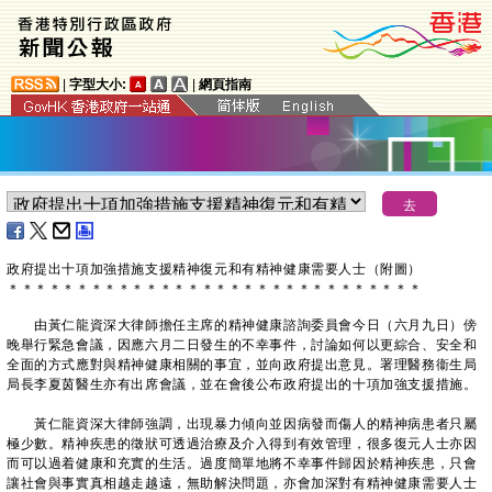
|
字型大小:
|
網頁指南
政府提出十項加強措施支援精神復元和有精神健康需要人士（附圖）
＊
＊
＊
＊
＊
＊
＊
＊
＊
＊
＊
＊
＊
＊
＊
＊
＊
＊
＊
＊
＊
＊
＊
＊
＊
＊
＊
＊
＊
＊
由黃仁龍資深大律師擔任主席的精神健康諮詢委員會今日（六月九日）傍
晚舉行緊急會議，因應六月二日發生的不幸事件，討論如何以更綜合、安全和
全面的方式應對與精神健康相關的事宜，並向政府提出意見。署理醫務衞生局
局長李夏茵醫生亦有出席會議，並在會後公布政府提出的十項加強支援措施。
黃仁龍資深大律師強調，出現暴力傾向並因病發而傷人的精神病患者只屬
極少數。精神疾患的徵狀可透過治療及介入得到有效管理，很多復元人士亦因
而可以過着健康和充實的生活。過度簡單地將不幸事件歸因於精神疾患，只會
讓社會與事實真相越走越遠，無助解決問題，亦會加深對有精神健康需要人士