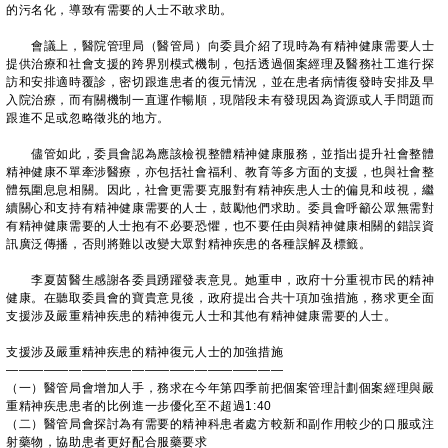
的污名化，導致有需要的人士不敢求助。
會議上，醫院管理局（醫管局）向委員介紹了現時為有精神健康需要人士
提供治療和社會支援的跨界別模式機制，包括透過個案經理及醫務社工進行探
訪和安排適時覆診，密切跟進患者的復元情況，並在患者病情復發時安排及早
入院治療，而有關機制一直運作暢順，現階段未有發現因為資源或人手問題而
跟進不足或忽略徵兆的地方。
儘管如此，委員會認為應該檢視整體精神健康服務，並指出提升社會整體
精神健康不單牽涉醫療，亦包括社會福利、教育等多方面的支援，也與社會整
體氛圍息息相關。因此，社會更需要克服對有精神疾患人士的偏見和歧視，繼
續關心和支持有精神健康需要的人士，鼓勵他們求助。委員會呼籲公眾無需對
有精神健康需要的人士抱有不必要恐懼，也不要任由與精神健康相關的錯誤資
訊廣泛傳播，否則將難以改變大眾對精神疾患的各種誤解及標籤。
李夏茵醫生感謝各委員踴躍發表意見。她重申，政府十分重視市民的精神
健康。在聽取委員會的寶貴意見後，政府提出合共十項加強措施，務求更全面
支援涉及嚴重精神疾患的精神復元人士和其他有精神健康需要的人士。
支援涉及嚴重精神疾患的精神復元人士的加強措施
——————————————————————
（一）醫管局會增加人手，務求在今年第四季前把個案管理計劃個案經理與嚴
重精神疾患患者的比例進一步優化至不超過1:40
（二）醫管局會探討為有需要的精神科患者處方較新和副作用較少的口服或注
射藥物，協助患者更好配合服藥要求