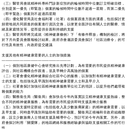
（三）醫管局會就精神科專科門診新症預約的輪候時間中位數訂立明確目標，
分別是第一優先（即緊急）個案的輪候時間中位數不超過一星期，而第二優先
（即半緊急）個案則不超過四星期
（四）優化醫管局及社會福利署（社署）在個案跟進方面的溝通，包括探討更
頻密地就共同跟進的個案進行資訊交換，以便更全面評估有關人士的醫療、情
緒及家庭情況等，從而提供全面和持續的支援
（五）醫管局即將完成就《精神健康條例》下「有條件釋放」機制的檢討，將
於下月向委員會匯報檢討結果。政府亦會邀請委員會探討「社區治療令」的可
行性及有效性，向政府提交建議
支援其他有精神健康需要的人士的加強措施
———————————————————
（一）個別地區康健中心會研究推出先導計劃，為有需要的市民提供精神健康
評估，與社區機構合作跟進，並及早轉介高風險的個案
（二）社署會優化精神健康綜合社區中心的服務，以加強對有精神健康需要人
士的支援，包括強化及早識別有精神健康需要人士和及早介入
（三）社署會探討加強社區精神健康服務單位社工的培訓，以提升他們處理複
雜個案的能力
（四）醫務衞生局（醫衞局）會加快在今年內落實設立精神健康支援熱線，整
合不同的精神健康服務，為有需要的市民提供即時支援及轉介服務
（五）加強支援特定群組（包括低收入及少數族裔家庭）的精神健康需要，以
及早支援，同時盡早識別和協助有需要的個案。醫衞局正積極和非政府組織聯
絡，設立少數族裔人士情緒支援及輔導中心，預計可於今年內落實。另外，政
府會探討利用「關愛隊」的地區網絡和服務經驗參與協助支援相關工作的可行
性