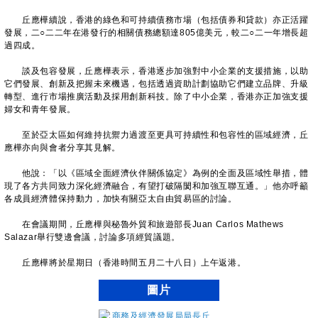
丘應樺續說，香港的綠色和可持續債務市場（包括債券和貸款）亦正活躍
發展，二○二二年在港發行的相關債務總額達805億美元，較二○二一年增長超
過四成。
談及包容發展，丘應樺表示，香港逐步加強對中小企業的支援措施，以助
它們發展、創新及把握未來機遇，包括透過資助計劃協助它們建立品牌、升級
轉型、進行市場推廣活動及採用創新科技。除了中小企業，香港亦正加強支援
婦女和青年發展。
至於亞太區如何維持抗禦力過渡至更具可持續性和包容性的區域經濟，丘
應樺亦向與會者分享其見解。
他說：「以《區域全面經濟伙伴關係協定》為例的全面及區域性舉措，體
現了各方共同致力深化經濟融合，有望打破隔閡和加強互聯互通。」他亦呼籲
各成員經濟體保持動力，加快有關亞太自由貿易區的討論。
在會議期間，丘應樺與秘魯外貿和旅遊部長Juan Carlos Mathews
Salazar舉行雙邊會議，討論多項經貿議題。
丘應樺將於星期日（香港時間五月二十八日）上午返港。
圖片