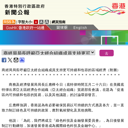
|
字型大小:
|
網頁指南
​商經局局長呼籲亞太經合組織成員支持更可持續和包容的區域經濟（附圖）
＊
＊
＊
＊
＊
＊
＊
＊
＊
＊
＊
＊
＊
＊
＊
＊
＊
＊
＊
＊
＊
＊
＊
＊
＊
＊
＊
＊
＊
＊
＊
＊
＊
商務及經濟發展局局長丘應樺今日（底特律時間五月二十六日）在美國底
特律出席亞太區經濟合作組織（亞太經合組織）貿易部長會議，在題為「促進
區內可持續和包容的貿易，以及其他議題」的討論環節發言。
丘應樺強調，香港認為有必要確保貿易以可持續的方式惠及各方，並一直
致力制訂綠色及可持續的政策，應對氣候變化及其他挑戰。
他說：「為此，我們將成立『綠色科技及金融發展委員會』，為日後發展
制訂行動綱領，加速發展香港成為國際綠色科技及金融中心。」