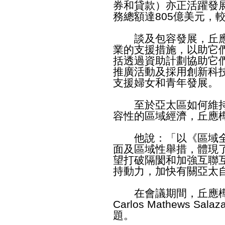
券和貸款）亦正活躍發
務總額達805億美元，
談及包容發展，丘應
業的支援措施，以助它
括透過資助計劃協助它
推廣活動及採用創新科
支援婦女和青年發展。
至於亞太區如何維持
容性的區域經濟，丘應
他說：「以《區域全
面及區域性舉措，體現
望打破隔閡和加強互聯
持動力，加快有關亞太
在會議期間，丘應樺與
Carlos Mathews 
題。