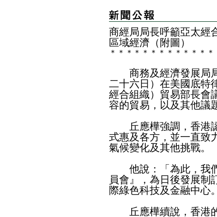
​商經局局長呼籲亞太經
區域經濟（附圖）
＊
＊
＊
＊
＊
＊
＊
＊
＊
＊
＊
＊
＊
商務及經濟發展局局
二十六日）在美國底特
經合組織）貿易部長會
容的貿易，以及其他議
丘應樺強調，香港認
式惠及各方，並一直致
氣候變化及其他挑戰。
他說：「為此，我們
員會』，為日後發展制
際綠色科技及金融中心
丘應樺續說，香港的