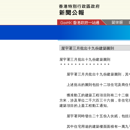
屋宇署三月批出十九份建築圖則
＊
＊
＊
＊
＊
＊
＊
＊
＊
＊
＊
＊
＊
＊
屋宇署三月共批出十九份建築圖則，其中
上述批出的圖則包括十二項住宅及商住發
獲准動工的建築工程項目則有二十二個，
方米，涉及單位二千六百三十六個，非住宅
建築項目的上蓋工程動工通知。
屋宇署同時發出二十五份入伙紙，包括港
其中住宅用途的建築樓面面積有一萬九千