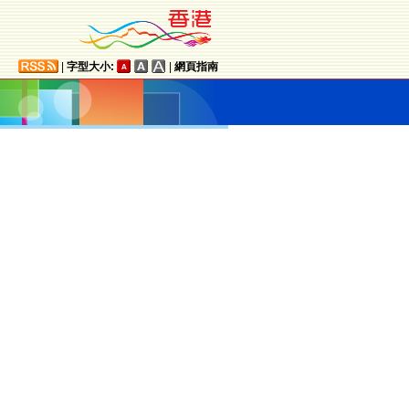
|
字型大小:
|
網頁指南