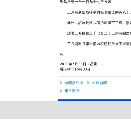
則為八萬一千一百九十七平方米。
三月份新落成樓宇的報價總值約為八十
此外，該署批准八項拆卸樓宇工程，涉及
該署三月接獲二千七百二十三宗有關僭建
三月資料月報全部內容已載於屋宇署網
完
2023年5月22日（星期一）
香港時間15時00分
新聞資料庫
昨日新聞
即日新聞