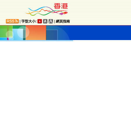
|
字型大小:
|
網頁指南