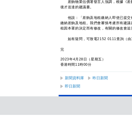
差餉物業估價署發言人強調，根據《差餉
後才送達的建議書。
他說：「差餉及地租繳納人即使已提交修
繳納差餉及地租。我們會審慎考慮所有建議
租因本署的決定而有修改，有關的修改會追
如有疑問，可致電2152 0111查詢（由
完
2023年4月28日（星期五）
香港時間11時00分
新聞資料庫
昨日新聞
即日新聞