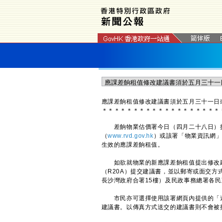
應課差餉租值修改建議書須於五月三十一日
＊
＊
＊
＊
＊
＊
＊
＊
＊
＊
＊
＊
＊
＊
＊
＊
＊
＊
＊
差餉物業估價署今日（四月二十八日）提
（
www.rvd.gov.hk
）或該署「物業資訊網
生效的應課差餉租值。
如欲就物業的新應課差餉租值提出修改建
（R20A）提交建議書，並以郵寄或面交方
長沙灣政府合署15樓）及民政事務總署各
市民亦可選擇使用該署網頁內提供的「遞交
建議書。以傳真方式送交的建議書則不會被