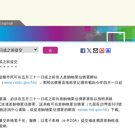
或之前提交
＊
＊
＊
＊
＊
醒市民可在五月三十一日或之前登入差餉物業估價署網站
」（
www.rvdpi.gov.hk
），查閱估價冊及地租登記冊所載由今年四月一日起
議，必須在五月三十一日或之前向差餉物業估價署署長以指明表格
式送達差餉物業估價署。該表格可在差餉物業估價署（九龍長沙灣道303號
民政諮詢中心索取，或從差餉物業估價署的網頁（
www.rvd.gov.hk
）下載。
表格電子化」服務，以電子表格（e-R20A）提交修改應課差餉租值
接納。