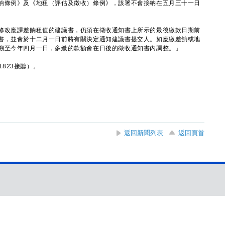
條例》及《地租（評估及徵收）條例》，該署不會接納在五月三十一日
改應課差餉租值的建議書，仍須在徵收通知書上所示的最後繳款日期前
書，並會於十二月一日前將有關決定通知建議書提交人。如應繳差餉或地
溯至今年四月一日，多繳的款額會在日後的徵收通知書內調整。」
1823接聽）。
返回新聞列表
返回頁首