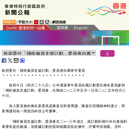
|
字型大小:
|
網頁指南
政府委任「殘疾僱員支援計劃」委員會自薦青年委員
＊
＊
＊
＊
＊
＊
＊
＊
＊
＊
＊
＊
＊
＊
＊
＊
＊
＊
＊
＊
＊
＊
＊
政府今日（四月二十八日）公布透過青年委員自薦計劃委任兩名委員參與
「殘疾僱員支援計劃」委員會，任期由二○二三年五月一日至二○二五年四月三
十日。
加入委員會的兩名新委員是陳嘉兒和黃博謙。陳嘉兒現職精神科護士，而
黃博謙則為一間資訊科技公司董事。
「殘疾僱員支援計劃」委員會在二○一三年成立，就計劃的推行向社會福利
署署長提供建議，並根據計劃的資助範圍及批款條件，評審申請個案。另外，