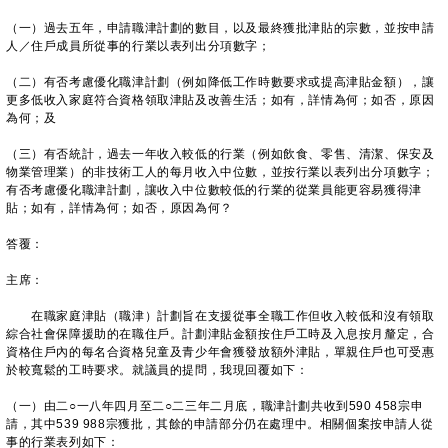
（一）過去五年，申請職津計劃的數目，以及最終獲批津貼的宗數，並按申請
人／住戶成員所從事的行業以表列出分項數字；
（二）有否考慮優化職津計劃（例如降低工作時數要求或提高津貼金額），讓
更多低收入家庭符合資格領取津貼及改善生活；如有，詳情為何；如否，原因
為何；及
（三）有否統計，過去一年收入較低的行業（例如飲食、零售、清潔、保安及
物業管理業）的非技術工人的每月收入中位數，並按行業以表列出分項數字；
有否考慮優化職津計劃，讓收入中位數較低的行業的從業員能更容易獲得津
貼；如有，詳情為何；如否，原因為何？
答覆：
主席：
在職家庭津貼（職津）計劃旨在支援從事全職工作但收入較低和沒有領取
綜合社會保障援助的在職住戶。計劃津貼金額按住戶工時及入息按月釐定，合
資格住戶內的每名合資格兒童及青少年會獲發放額外津貼，單親住戶也可受惠
於較寬鬆的工時要求。就議員的提問，我現回覆如下：
（一）由二○一八年四月至二○二三年二月底，職津計劃共收到590 458宗申
請，其中539 988宗獲批，其餘的申請部分仍在處理中。相關個案按申請人從
事的行業表列如下：