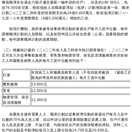
獲批職津並在過去六個月遞交最新一輪申請的住戶），涉及約190 000人，包
括76 000名兒童，較前低收入在職家庭津貼（低津）計劃增加超過一倍。職津
計劃二○二三至二四年度的預算開支約為24億6,400萬元，較前低津計劃二○一
七至一八年度實際開支（6億5,300萬元）增加約三倍。
按現行機制，政府會參考從事經濟活動的家庭住戶每月入息中位數，每年
調整職津計劃的入息限額，以及按照申請公共租住房屋（公屋）資產限額的變
動，每年調整職津計劃的資產限額。
（三）根據統計處的《二○二二年收入及工時按年統計調查報告》，二○二二年
五月至六月從事餐飲服務業、零售業和物業管理、保安及清潔服務業的非技術
工人和服務及銷售人員的每月工資中位數表列如下：
非技術工人和服務及銷售人員（不包括政府僱員、《最低工資
行業
豁免的學員和留宿家庭傭工）每月工資中位數
餐飲服務
13,600元
零售
12,500元
物業管理、保安
12,300元
及清潔服務
為聚焦支援有需要人士，職津計劃以從事經濟活動的家庭住戶每月入息中
位數的70%為入息上限，並以申請公屋的資產限額釐定資產上限。住戶只要符
合入息及資產上限，不論行業，均能按其住戶狀況獲得相應的津貼。現時二人
住戶的全額及半額津貼每月入息上限分別為14,700元及20,500元。