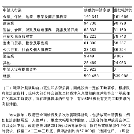
申請人行業
接獲的申請宗數
獲批職津的
金融、保險、地產、專業及商用服務業
169 341
161 666
建造業
94 738
90 798
運輸、倉庫、郵政及速遞服務、資訊及通訊業
83 833
81 150
住宿及膳食服務業
82 221
78 743
進出口貿易、批發及零售業
61 300
58 237
公共行政、社會及個人服務業
38 185
36 254
製造業
9 449
9 087
其他
25 469
24 053
申請人沒有提供資料
25 922
0
總數
590 458
539 988
（二）職津計劃鼓勵自力更生和多勞多得，因此設有一定的工時要求。根據政
府統計處資料，現時大部分符合領取全額職津入息限額的住戶能符合非單親住
戶的基本工時要求，而在獲批職津的申請中，有約85%獲批有更高工時要求的
高額津貼。
過去數年，政府已全面檢視及多次改善職津計劃，包括放寬申請資格（例
如把計劃擴展至一人住戶）、兩度大幅增加津貼額，以及容許住戶成員合併工
時以提出申請。政府也曾因應2019冠狀病毒病疫情，限時放寬非單親住戶的工
時要求。截至二○二三年三月底，職津計劃約有57 000個「活躍住戶」（即指