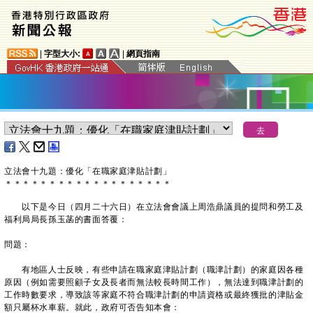
|
字型大小:
|
網頁指南
立法會十九題：優化「在職家庭津貼計劃」
＊
＊
＊
＊
＊
＊
＊
＊
＊
＊
＊
＊
＊
＊
＊
＊
＊
＊
＊
以下是今日（四月二十六日）在立法會會議上周浩鼎議員的提問和勞工及
福利局局長孫玉菡的書面答覆：
問題：
有地區人士反映，有些申請在職家庭津貼計劃（職津計劃）的家庭因各種
原因（例如需要照顧子女及長者而無法較長時間工作），無法達到職津計劃的
工作時數要求，導致該等家庭不符合職津計劃的申請資格或最終獲批的津貼金
額只屬杯水車薪。就此，政府可否告知本會：