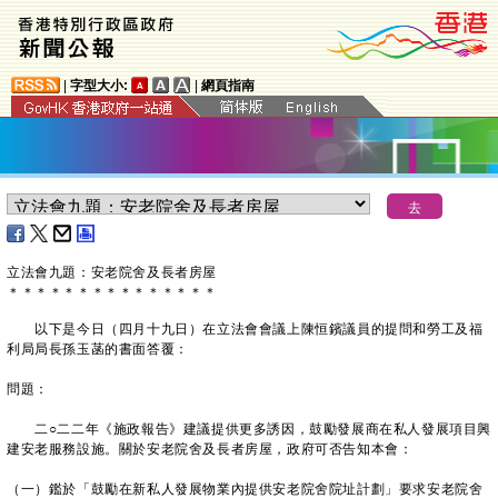
|
字型大小:
|
網頁指南
立法會九題：安老院舍及長者房屋
＊
＊
＊
＊
＊
＊
＊
＊
＊
＊
＊
＊
＊
＊
＊
以下是今日（四月十九日）在立法會會議上陳恒鑌議員的提問和勞工及福
利局局長孫玉菡的書面答覆：
問題：
二○二二年《施政報告》建議提供更多誘因，鼓勵發展商在私人發展項目興
建安老服務設施。關於安老院舍及長者房屋，政府可否告知本會：
（一）鑑於「鼓勵在新私人發展物業內提供安老院舍院址計劃」要求安老院舍