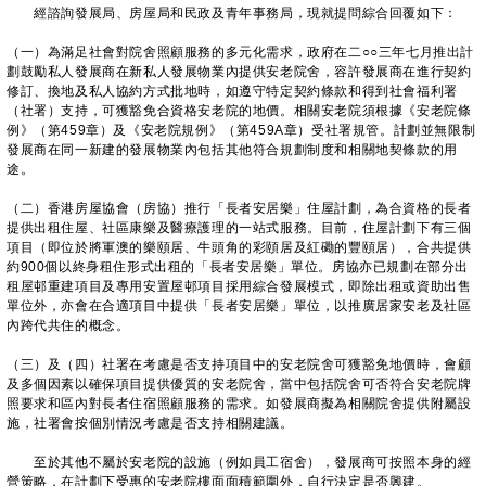
經諮詢發展局、房屋局和民政及青年事務局，現就提問綜合回覆如下：
（一）為滿足社會對院舍照顧服務的多元化需求，政府在二○○三年七月推出計
劃鼓勵私人發展商在新私人發展物業內提供安老院舍，容許發展商在進行契約
修訂、換地及私人協約方式批地時，如遵守特定契約條款和得到社會福利署
（社署）支持，可獲豁免合資格安老院的地價。相關安老院須根據《安老院條
例》（第459章）及《安老院規例》（第459A章）受社署規管。計劃並無限制
發展商在同一新建的發展物業內包括其他符合規劃制度和相關地契條款的用
途。
（二）香港房屋協會（房協）推行「長者安居樂」住屋計劃，為合資格的長者
提供出租住屋、社區康樂及醫療護理的一站式服務。目前，住屋計劃下有三個
項目（即位於將軍澳的樂頤居、牛頭角的彩頤居及紅磡的豐頤居），合共提供
約900個以終身租住形式出租的「長者安居樂」單位。房協亦已規劃在部分出
租屋邨重建項目及專用安置屋邨項目採用綜合發展模式，即除出租或資助出售
單位外，亦會在合適項目中提供「長者安居樂」單位，以推廣居家安老及社區
內跨代共住的概念。
（三）及（四）社署在考慮是否支持項目中的安老院舍可獲豁免地價時，會顧
及多個因素以確保項目提供優質的安老院舍，當中包括院舍可否符合安老院牌
照要求和區內對長者住宿照顧服務的需求。如發展商擬為相關院舍提供附屬設
施，社署會按個別情況考慮是否支持相關建議。
至於其他不屬於安老院的設施（例如員工宿舍），發展商可按照本身的經
營策略，在計劃下受惠的安老院樓面面積範圍外，自行決定是否興建。