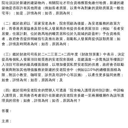
院址須設於新建的建築物內，有關院址才符合資格獲豁免繳付地價，新建的建
築物是否容許有其他用途（例如長者房屋、以青年為對象的資助房屋及一般住
宅等）；如是，詳情為何；如否，原因為何；
（二）鑑於政府以「居家安老為本，院舍照顧為後援」為安老服務的政策方
針，而香港房屋協會及部分私人發展商亦有提供長者房屋項目（例如「長者安
居樂」住屋計劃、位於跑馬地的曦蕓居和位於九龍城的蔚盈軒）予合資格長
者，政府會否提供明確指引及推出政策，鼓勵私人發展商提供該類房屋；如
會，詳情及時間表為何；如否，原因為何；
（三）鑑於財政司司長於二○二三至二○二四年度《財政預算案》中表示，決定
提高每個私人發展項目能受惠的安老院舍面積，並建議進一步寬免該等樓面計
入項目可容納的最高樓面面積，以增加優質私營安老院的供應，政府會否鼓勵
發展商附加其他增值服務於新建的安老院舍中（例如以10%的總樓面面積為
限，附設小教堂、咖啡室、診所及培訓中心等設施），以產生更多協同效應；
如會，詳情為何；如否，原因為何；及
（四）鑑於現時安老院舍的營辦人可透過「院舍輸入護理員特別計劃」申請輸
入護理員，當局會否考慮容許在新建的安老院舍多建一至兩層樓層作為該等護
理員的宿舍；如會，詳情為何；如否，原因為何？
答覆：
主席：