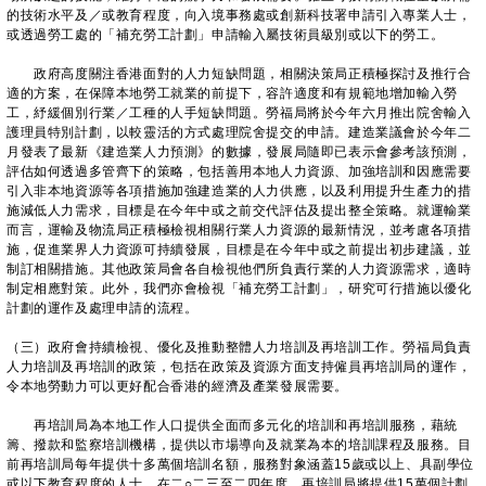
的技術水平及／或教育程度，向入境事務處或創新科技署申請引入專業人士，
或透過勞工處的「補充勞工計劃」申請輸入屬技術員級別或以下的勞工。
政府高度關注香港面對的人力短缺問題，相關決策局正積極探討及推行合
適的方案，在保障本地勞工就業的前提下，容許適度和有規範地增加輸入勞
工，紓緩個別行業／工種的人手短缺問題。勞福局將於今年六月推出院舍輸入
護理員特別計劃，以較靈活的方式處理院舍提交的申請。建造業議會於今年二
月發表了最新《建造業人力預測》的數據，發展局隨即已表示會參考該預測，
評估如何透過多管齊下的策略，包括善用本地人力資源、加強培訓和因應需要
引入非本地資源等各項措施加強建造業的人力供應，以及利用提升生產力的措
施減低人力需求，目標是在今年中或之前交代評估及提出整全策略。就運輸業
而言，運輸及物流局正積極檢視相關行業人力資源的最新情況，並考慮各項措
施，促進業界人力資源可持續發展，目標是在今年中或之前提出初步建議，並
制訂相關措施。其他政策局會各自檢視他們所負責行業的人力資源需求，適時
制定相應對策。此外，我們亦會檢視「補充勞工計劃」，研究可行措施以優化
計劃的運作及處理申請的流程。
（三）政府會持續檢視、優化及推動整體人力培訓及再培訓工作。勞福局負責
人力培訓及再培訓的政策，包括在政策及資源方面支持僱員再培訓局的運作，
令本地勞動力可以更好配合香港的經濟及產業發展需要。
再培訓局為本地工作人口提供全面而多元化的培訓和再培訓服務，藉統
籌、撥款和監察培訓機構，提供以市場導向及就業為本的培訓課程及服務。目
前再培訓局每年提供十多萬個培訓名額，服務對象涵蓋15歲或以上、具副學位
或以下教育程度的人士。在二○二三至二四年度，再培訓局將提供15萬個計劃