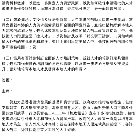
請資料和數據，以便進一步擬定人力資源政策，以及如何確保申請獲批的人才
來港後會作長線發展，而非只為取得「香港認可專才」身份而短暫居留；
（二）鑑於據悉，受疫情及移居潮影響，近年本港的勞動人口進一步萎縮，當
局會否就本港的人力供求擬備最新和全面的調查報告，並推出措施紓解本地人
力需求的燃眉之急，包括比較本地及鄰近地區的輸入勞工政策以從高、中、低
技術人力階層全面「搶人才」，以及檢討及改革「補充勞工計劃」（例如精簡
輸入外勞的審批準則和程序，並且明確列出需要輸入中、低技術外勞的職位類
別和職務範圍）；及
（三）當局有否計劃制訂全面的人才培訓策略，並就人才的培訓訂定具體目
標，包括加強僱員再培訓局的角色和職能，以及進一步透過再培訓及技能提
升，更好地培育本地人才及發揮本地人才的專長？
答覆：
主席：
勞動力是香港經濟發展的基礎和寶貴資源。政府致力推行各項措施，包括
支援就業，以及培訓技能等，為香港培育人才。然而，面對勞動人口下降及外
圍的激烈競爭，行政長官在二○二二年《施政報告》宣布了多項措施應對，包括
更進取地吸引外來人才和加強人力資源推算。政府的人力政策一直是以培育本
地人才為主，引入外來人才為輔；並在保障本地工人優先就業的前提下，容許
輸入勞工，紓緩個別行業／工種的人手短缺。