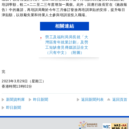
培訓學額，較二○二二至二三年度增加一萬個。此外，回應行政長官在《施政報
告》中的邀請，再培訓局剛於今年三月修訂發放再培訓津貼的安排，提升每日
津貼額，以鼓勵失業和待業人士參與培訓並投入職場。
相關連結
勞工及福利局局長就
「
大
灣區青年就業計劃
」
及勞
工短缺會見傳媒談話全文
（只有中文）（附圖）
完
2023年3月29日（星期三）
香港時間13時02分
新聞資料庫
昨日新聞
返回新聞列表
返回頁首
即日新聞