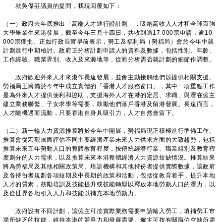
就吳傑莊議員的提問，我現回覆如下：
（一）政府去年底推出「高端人才通行證計劃」，吸納高收入人才和全球百強
大學畢業生來港發展，截至今年三月十四日，共收到逾17 000宗申請，逾10
000宗獲批。正如行政長官早前表示，勞工及福利局（勞福局）會於今年中就
計劃進行中期檢討。政府正分析計劃申請人的資料及數據，包括性別、年齡、
工作經驗、職業界別、收入及來源地等，從而分析需否就計劃的細節作調整。
政府歡迎外來人才來港作長遠發展，並會主動接觸他們以提供相關支援。
勞福局正籌備於今年中成立實體的「香港人才服務窗口」，其中一項重點工作
是為外來人才提供便利和協助，支援海外人才在港的定居、求職、與潛在僱主
建立業務聯繫、子女求學等需要，鼓勵他們落戶香港及留港發展。長遠而言，
人才隨機遇而流動，只要香港自身具吸引力，人才自然會留下。
（二）新一輪人力資源推算將於今年中開展，勞福局現正積極進行準備工作。
推算會從宏觀層面評估不同主要經濟產業未來人力供求方面的大致趨勢，包括
推算未來五年勞動人口的整體教育程度，按傳統經濟行業、職業組別及教育程
度劃分的人力需求，以及推算未來本港整體經濟人力資源短缺情況。推算結果
將為勞福局及其他相關政策局、培訓機構和其他持份者提供實際數據，讓政府
及各持份者規劃各項短期及中長期的政策和活動，包括從教育着手，提升本地
人才的質素，鼓勵培訓及技能提升或技能轉型以釋放本地勞動人口的潛力，以
及從世界各地引入人力和技能以補充本地勞動力。
政府設有不同計劃，讓僱主可按實際業務需要申請輸入勞工，填補勞工市
場所缺乏的技能，維持本港的競爭力和發展需要。僱主可按有關職位空缺所需