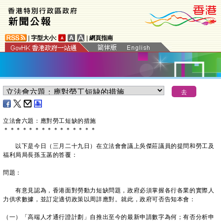
|
字型大小:
|
網頁指南
立法會六題：應對勞工短缺的措施
＊
＊
＊
＊
＊
＊
＊
＊
＊
＊
＊
＊
＊
＊
＊
以下是今日（三月二十九日）在立法會會議上吳傑莊議員的提問和勞工及
福利局局長孫玉菡的答覆：
問題：
有意見認為，香港面對勞動力短缺問題，政府必須掌握各行各業的實際人
力供求數據，並訂定適切政策以周詳應對。就此，政府可否告知本會：
（一）「高端人才通行證計劃」自推出至今的最新申請數字為何；有否分析申