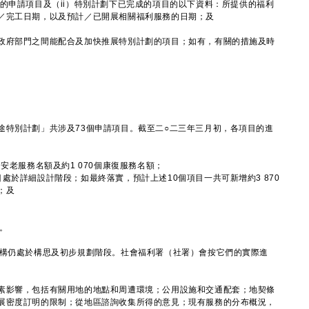
的申請項目及（ii）特別計劃下已完成的項目的以下資料：所提供的福利
／完工日期，以及預計／已開展相關福利服務的日期；及
政府部門之間能配合及加快推展特別計劃的項目；如有，有關的措施及時
途特別計劃」共涉及73個申請項目。截至二○二三年三月初，各項目的進
安老服務名額及約1 070個康復服務名額；
處於詳細設計階段；如最終落實，預計上述10個項目一共可新增約3 870
；及
。
構仍處於構思及初步規劃階段。社會福利署（社署）會按它們的實際進
素影響，包括有關用地的地點和周遭環境；公用設施和交通配套；地契條
展密度訂明的限制；從地區諮詢收集所得的意見；現有服務的分布概況，