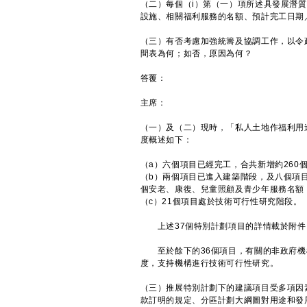
（二）每個（i）第（一）項所述具發展潛質
設施、相關福利服務的名額、預計完工日期
（三）有否考慮加強統籌及協調工作，以令
間表為何；如否，原因為何？
答覆：
主席：
（一）及（二）現時，「私人土地作福利用
度概述如下：
（a）六個項目已經完工，合共新增約260個
（b）兩個項目已進入建築階段，及八個項目
個安老、康復、兒童照顧及青少年服務名額
（c）21個項目處於技術可行性研究階段。
上述37個特別計劃項目的詳情載於附件
至於餘下的36個項目，有關的非政府機
度，支持機構進行技術可行性研究。
（三）推展特別計劃下的建議項目受多項因
款訂明的規定、分區計劃大綱圖對用途和發