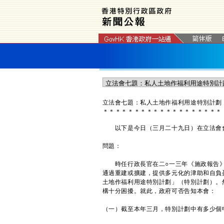
立法會七題：私人土地作福利用途特別計劃
＊
＊
＊
＊
＊
＊
＊
＊
＊
＊
＊
＊
＊
＊
＊
＊
＊
＊
＊
以下是今日（三月二十九日）在立法會會
問題：
時任行政長官在二○一三年《施政報告》
通過重建或擴建，提供多元化的津助和自負
土地作福利用途特別計劃」（特別計劃）。
構十分困擾。就此，政府可否告知本會：
（一）截至本年三月，特別計劃中有多少個