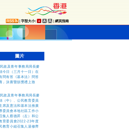
|
字型大小:
|
網頁指南
圖片