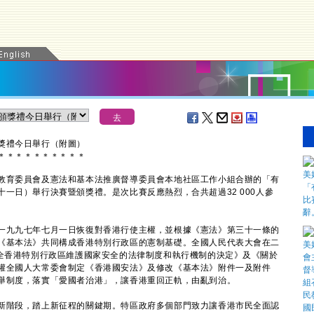
獎禮今日舉行（附圖）
＊
＊
＊
＊
＊
＊
＊
＊
＊
＊
育委員會及憲法和基本法推廣督導委員會本地社區工作小組合辦的「有
一日）舉行決賽暨頒獎禮。是次比賽反應熱烈，合共超過32 000人參
九九七年七月一日恢復對香港行使主權，並根據《憲法》第三十一條的
《基本法》共同構成香港特別行政區的憲制基礎。全國人民代表大會在二
健全香港特別行政區維護國家安全的法律制度和執行機制的決定》及《關於
權全國人大常委會制定《香港國安法》及修改《基本法》附件一及附件
舉制度，落實「愛國者治港」，讓香港重回正軌，由亂到治。
階段，踏上新征程的關鍵期。特區政府多個部門致力讓香港市民全面認