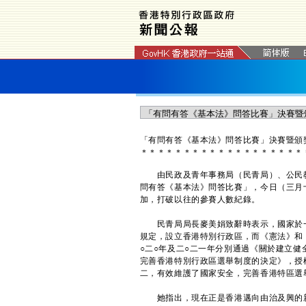
「有問有答《基本法》問答比賽」決賽暨頒
＊
＊
＊
＊
＊
＊
＊
＊
＊
＊
＊
＊
＊
＊
＊
＊
＊
＊
＊
由民政及青年事務局（民青局）、公民教
問有答《基本法》問答比賽」，今日（三月十
加，打破以往的參賽人數紀錄。
民青局局長麥美娟致辭時表示，國家於一
規定，設立香港特別行政區，而《憲法》和
○二○年及二○二一年分別通過《關於建立
完善香港特別行政區選舉制度的決定》，授
二，有效維護了國家安全，完善香港特區選
她指出，現在正是香港邁向由治及興的新