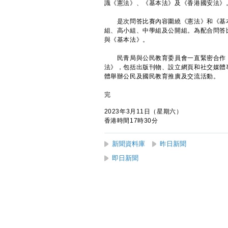
識《憲法》、《基本法》及《香港國安法》
是次問答比賽內容圍繞《憲法》和《基本
組、高小組、中學組及公開組。為配合問答
與《基本法》。
民青局與公民教育委員會一直緊密合作，
法》，包括出版刊物、設立網頁和社交媒體
體舉辦公民及國民教育推廣及交流活動。
完
2023年3月11日（星期六）
香港時間17時30分
新聞資料庫
昨日新聞
即日新聞