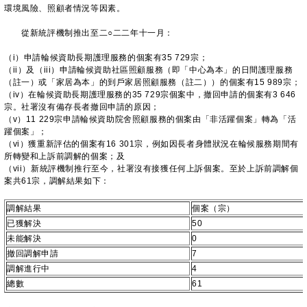
環境風險、照顧者情況等因素。
從新統評機制推出至二○二二年十一月：
（i）申請輪候資助長期護理服務的個案有35 729宗；
（ii）及（iii）申請輪候資助社區照顧服務（即「中心為本」的日間護理服務
（註一）或「家居為本」的到戶家居照顧服務（註二））的個案有15 989宗；
（iv）在輪候資助長期護理服務的35 729宗個案中，撤回申請的個案有3 646
宗。社署沒有備存長者撤回申請的原因；
（v）11 229宗申請輪候資助院舍照顧服務的個案由「非活躍個案」轉為「活
躍個案」；
（vi）獲重新評估的個案有16 301宗，例如因長者身體狀況在輪候服務期間有
所轉變和上訴前調解的個案；及
（vii）新統評機制推行至今，社署沒有接獲任何上訴個案。至於上訴前調解個
案共61宗，調解結果如下：
調解結果
個案（宗）
已獲解決
50
未能解決
0
撤回調解申請
7
調解進行中
4
總數
61