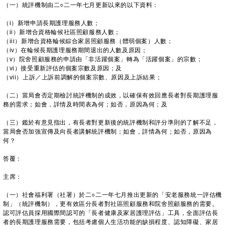
（一）統評機制由二○二一年七月更新以來的以下資料：
（i）新增申請長期護理服務人數；
（ii）新增合資格輪候社區照顧服務人數；
（iii）新增合資格輪候綜合家居照顧服務（體弱個案）人數；
（iv）在輪候長期護理服務期間退出的人數及原因；
（v）院舍照顧服務的申請由「非活躍個案」轉為「活躍個案」的宗數；
（vi）接受重新評估的個案宗數及原因；及
（vii）上訴／上訴前調解的個案宗數、原因及上訴結果；
（二）當局會否定期檢討統評機制的成效，以確保有效回應長者對長期護理服
務的需求；如會，詳情及時間表為何；如否，原因為何；及
（三）鑑於有意見指出，有長者對更新後的統評機制和評分準則的了解不足，
當局會否加強宣傳及向長者講解統評機制；如會，詳情為何；如否，原因為
何？
答覆：
主席：
（一）社會福利署（社署）於二○二一年七月推出更新的「安老服務統一評估機
制」（統評機制），更有效區分長者對社區照顧服務和院舍照顧服務的需要。
認可評估員採用國際間認可的「長者健康及家居護理評估」工具，全面評估長
者的長期護理服務需要，包括考慮個人生活功能的缺損程度、認知障礙、家居