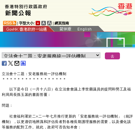
|
字型大小:
|
網頁指南
立法會十二題：安老服務統一評估機制
＊
＊
＊
＊
＊
＊
＊
＊
＊
＊
＊
＊
＊
＊
＊
＊
＊
以下是今日（一月十八日）在立法會會議上李世榮議員的提問和勞工及福
利局局長孫玉菡的書面答覆：
問題：
社會福利署於二○二一年七月推行更新的「安老服務統一評估機制」（統評
機制），以更適切地辨識和評估長者對各種長期護理服務的需要，以及優化該
等服務的配對工作。就此，政府可否告知本會：