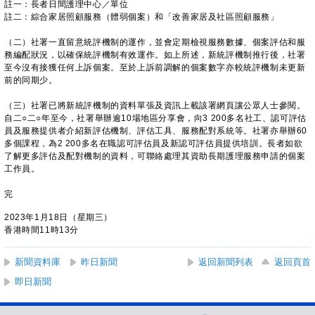
註一：長者日間護理中心／單位
註二：綜合家居照顧服務（體弱個案）和「改善家居及社區照顧服務」
（二）社署一直留意統評機制的運作，並會定期檢視服務數據、個案評估和服
務編配狀況，以確保統評機制有效運作。如上所述，新統評機制推行後，社署
至今沒有接獲任何上訴個案。至於上訴前調解的個案數字亦較統評機制未更新
前的同期少。
（三）社署已將新統評機制的資料單張及資訊上載該署網頁讓公眾人士參閱。
自二○二○年至今，社署舉辦逾10場地區分享會，向3 200多名社工、認可評估
員及服務提供者介紹新評估機制、評估工具、服務配對系統等。社署亦舉辦60
多個課程，為2 200多名在職認可評估員及新認可評估員提供培訓。長者如欲
了解更多評估及配對機制的資料，可聯絡處理其資助長期護理服務申請的個案
工作員。
完
2023年1月18日（星期三）
香港時間11時13分
新聞資料庫
昨日新聞
返回新聞列表
返回頁首
即日新聞