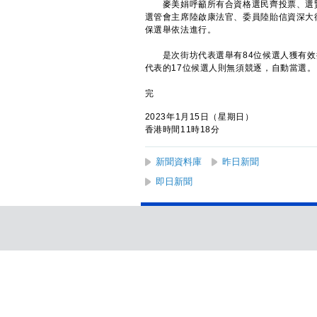
麥美娟呼籲所有合資格選民齊投票、選賢
選管會主席陸啟康法官、委員陸貽信資深大
保選舉依法進行。
是次街坊代表選舉有84位候選人獲有效提
代表的17位候選人則無須競逐，自動當選。
完
2023年1月15日（星期日）
香港時間11時18分
新聞資料庫
昨日新聞
即日新聞