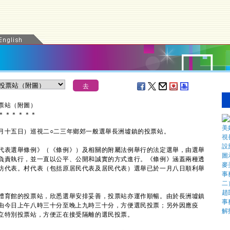
票站（附圖）
＊
＊
＊
＊
＊
＊
十五日）巡視二○二三年鄉郊一般選舉長洲墟鎮的投票站。
表選舉條例》（《條例》）及相關的附屬法例舉行的法定選舉，由選舉
負責執行，並一直以公平、公開和誠實的方式進行。《條例》涵蓋兩種透
坊代表。村代表（包括原居民代表及居民代表）選舉已於一月八日順利舉
育館的投票站，欣悉選舉安排妥善，投票站亦運作順暢。由於長洲墟鎮
由今日上午八時三十分至晚上九時三十分，方便選民投票；另外因應疫
立特別投票站，方便正在接受隔離的選民投票。