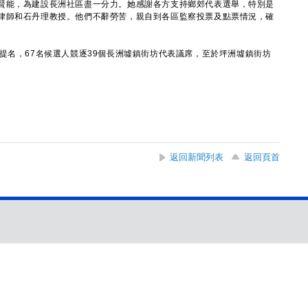
能，為建設長洲社區盡一分力。她感謝各方支持鄉郊代表選舉，特別是
律師和石丹理教授。他們不辭勞苦，親自到各區監察投票及點票情況，確
名，67名候選人競逐39個長洲墟鎮街坊代表議席，至於坪洲墟鎮街坊
返回新聞列表
返回頁首