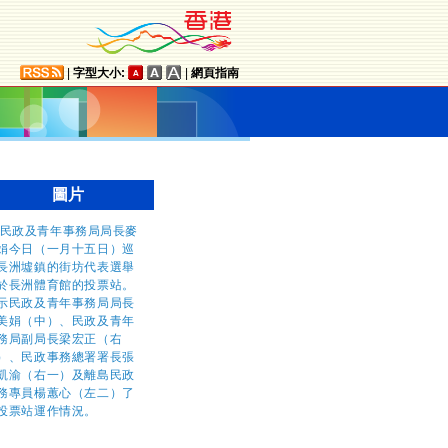
|
字型大小:
|
網頁指南
圖片