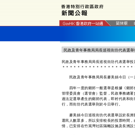
民政及青年事務局局長巡視街坊代表選舉投
＊
＊
＊
＊
＊
＊
＊
＊
＊
＊
＊
＊
＊
＊
＊
＊
＊
＊
＊
​民政及青年事務局局長麥美娟今日（一月
四年一度的鄉郊一般選舉是根據《鄉郊代
管理委員會（選管會）監督，民政事務總署
過法定選舉產生的鄉郊代表，即村代表和街
行，而街坊代表選舉則於今日舉行。
麥美娟今日巡視街坊代表選舉設於長洲體
選民人數眾多，所以安排較長的投票時間，
情，已安排在竹篙灣社區隔離設施及長洲設