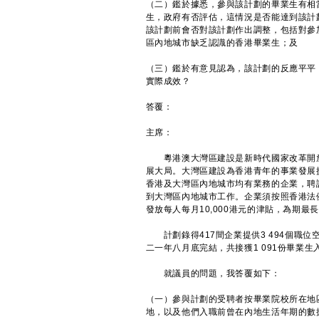
（二）鑑於據悉，參與該計劃的畢業生有相
生，政府有否評估，這情況是否能達到該計
該計劃前會否對該計劃作出調整，包括對參
區內地城市缺乏認識的香港畢業生；及
（三）鑑於有意見認為，該計劃的反應平平
實際成效？
答覆：
主席：
粵港澳大灣區建設是新時代國家改革開放
展大局。大灣區建設為香港青年的事業發展
香港及大灣區內地城市均有業務的企業，聘
到大灣區內地城市工作。企業須按照香港法例
發放每人每月10,000港元的津貼，為期最長
計劃錄得417間企業提供3 494個職位空
二一年八月底完結，共接獲1 091份畢業生
就議員的問題，我答覆如下：
（一）參與計劃的受聘者按畢業院校所在地
地，以及他們入職前曾在內地生活年期的數