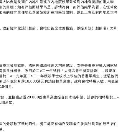
當大比例是長期在內地生活或在內地院校畢業並對內地有認識的港人學
劃的目標；如有評估而結果為是，詳情為何；如評估結果為否，在恆常化
加者的經常居住地及畢業院校所在地區設限制，以真正惠及對內地及大灣
，政府恆常化該計劃前，會推出甚麼改善措施，以提升該計劃的吸引力和
重大發展戰略。國家將繼續推進大灣區建設，支持香港更好融入國家發
提供良好機會。政府於二○二一年試行「大灣區青年就業計劃」，鼓勵在
請於二○一九年至二○二一年獲頒學士或以上學位的香港畢業生，派駐他們
以不低於月薪18,000港元聘請目標畢業生。政府會按聘用人數，向企業
18個月。
缺，並接獲超過20 000份由畢業生提交的求職申請。計劃的招聘期於二○
入職通知。
區的分項數字載於附件。勞工處沒有備存受聘者在參與計劃前的經常居住
據。