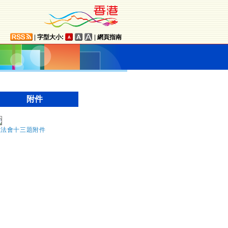
|
字型大小:
|
網頁指南
附件
立法會十三題附件