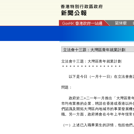
立法會十三題：大灣區青年就業計劃
＊
＊
＊
＊
＊
＊
＊
＊
＊
＊
＊
＊
＊
＊
＊
＊
以下是今日（一月十一日）在立法會會議
問題：
政府於二○二一年一月推出「大灣區青年
市均有業務的企業，聘請在香港或香港以外
們認識及開拓大灣區內地城市的事業發展機會。
職。另一方面，政府將會在今年上半年恆常
（一）上述已入職畢業生的詳情，包括他們