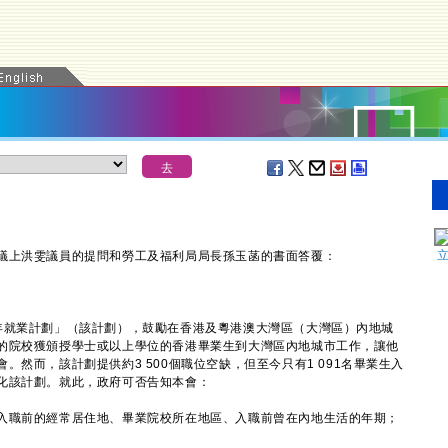
上洪雯議員的提問和勞工及福利局局長孫玉菡的書面答覆：
就業計劃」（該計劃），鼓勵在香港及粵港澳大灣區（大灣區）內地城
的院校獲頒授學士或以上學位的香港畢業生到大灣區內地城市工作，讓他
然而，該計劃提供約3 500個職位空缺，但至今只有1 091名畢業生入
化該計劃。就此，政府可否告知本會：
入職前的經常居住地、畢業院校所在地區、入職前曾在內地生活的年期；