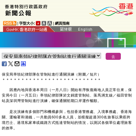
|
字型大小:
|
網頁指南
保安局率領紀律部隊在管制站進行通關演練（附圖／短片）
＊
＊
＊
＊
＊
＊
＊
＊
＊
＊
＊
＊
＊
＊
＊
＊
＊
＊
＊
＊
＊
＊
＊
＊
＊
＊
​因應內地與香港本周日（一月八日）開始有序恢復兩地人員正常往來，保
安局今日（一月五日）率領紀律部隊於文錦渡管制站、落馬洲支線／福田管制
站及深圳灣管制站進行演練，確保通關初期口岸運作暢順。
是次演練有多個部門和機構參與，包括香港警務處、入境事務處、香港海
關、運輸署和港鐵，一共動員600多名人員，並模擬超過300名旅客以乘搭跨
境巴士、過境私家車或鐵路方式抵達管制站的情況，以測試各個單位處理旅客
的效率。