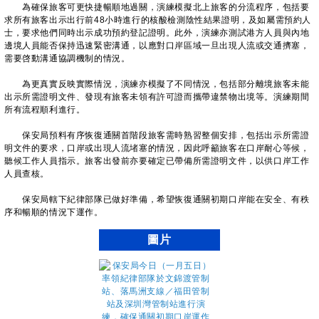
為確保旅客可更快捷暢順地過關，演練模擬北上旅客的分流程序，包括要
求所有旅客出示出行前48小時進行的核酸檢測陰性結果證明，及如屬需預約人
士，要求他們同時出示成功預約登記證明。此外，演練亦測試港方人員與內地
邊境人員能否保持迅速緊密溝通，以應對口岸區域一旦出現人流或交通擠塞，
需要啓動溝通協調機制的情況。
為更真實反映實際情況，演練亦模擬了不同情況，包括部分離境旅客未能
出示所需證明文件、發現有旅客未領有許可證而攜帶違禁物出境等。演練期間
所有流程順利進行。
保安局預料有序恢復通關首階段旅客需時熟習整個安排，包括出示所需證
明文件的要求，口岸或出現人流堵塞的情況，因此呼籲旅客在口岸耐心等候，
聽候工作人員指示。旅客出發前亦要確定已帶備所需證明文件，以供口岸工作
人員查核。
保安局轄下紀律部隊已做好準備，希望恢復通關初期口岸能在安全、有秩
序和暢順的情況下運作。
圖片