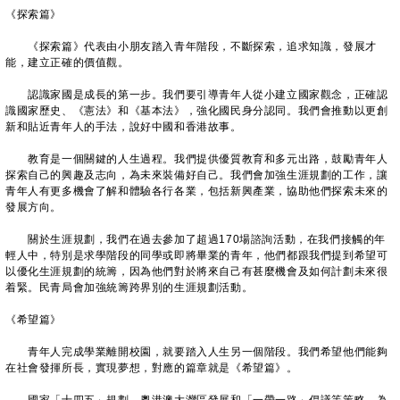
《探索篇》
《探索篇》代表由小朋友踏入青年階段，不斷探索，追求知識，發展才
能，建立正確的價值觀。
認識家國是成長的第一步。我們要引導青年人從小建立國家觀念，正確認
識國家歷史、《憲法》和《基本法》，強化國民身分認同。我們會推動以更創
新和貼近青年人的手法，說好中國和香港故事。
教育是一個關鍵的人生過程。我們提供優質教育和多元出路，鼓勵青年人
探索自己的興趣及志向，為未來裝備好自己。我們會加強生涯規劃的工作，讓
青年人有更多機會了解和體驗各行各業，包括新興產業，協助他們探索未來的
發展方向。
關於生涯規劃，我們在過去參加了超過170場諮詢活動，在我們接觸的年
輕人中，特別是求學階段的同學或即將畢業的青年，他們都跟我們提到希望可
以優化生涯規劃的統籌，因為他們對於將來自己有甚麼機會及如何計劃未來很
着緊。民青局會加強統籌跨界別的生涯規劃活動。
《希望篇》
青年人完成學業離開校園，就要踏入人生另一個階段。我們希望他們能夠
在社會發揮所長，實現夢想，對應的篇章就是《希望篇》。