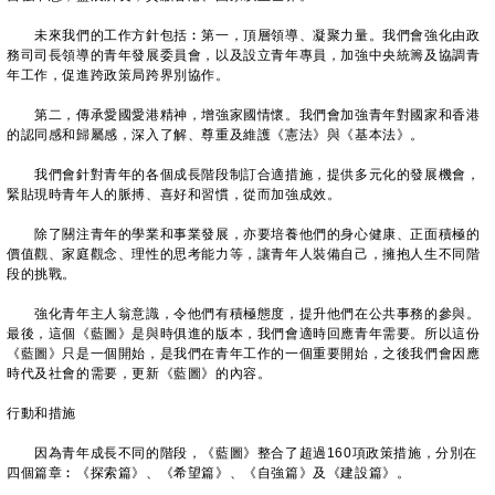
未來我們的工作方針包括︰第一，頂層領導、凝聚力量。我們會強化由政
務司司長領導的青年發展委員會，以及設立青年專員，加強中央統籌及協調青
年工作，促進跨政策局跨界別協作。
第二，傳承愛國愛港精神，增強家國情懷。我們會加強青年對國家和香港
的認同感和歸屬感，深入了解、尊重及維護《憲法》與《基本法》。
我們會針對青年的各個成長階段制訂合適措施，提供多元化的發展機會，
緊貼現時青年人的脈搏、喜好和習慣，從而加強成效。
除了關注青年的學業和事業發展，亦要培養他們的身心健康、正面積極的
價值觀、家庭觀念、理性的思考能力等，讓青年人裝備自己，擁抱人生不同階
段的挑戰。
強化青年主人翁意識，令他們有積極態度，提升他們在公共事務的參與。
最後，這個《藍圖》是與時俱進的版本，我們會適時回應青年需要。所以這份
《藍圖》只是一個開始，是我們在青年工作的一個重要開始，之後我們會因應
時代及社會的需要，更新《藍圖》的內容。
行動和措施
因為青年成長不同的階段，《藍圖》整合了超過160項政策措施，分別在
四個篇章︰《探索篇》、《希望篇》、《自強篇》及《建設篇》。