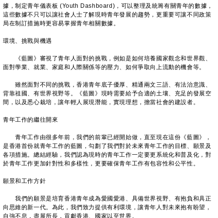
據，制定青年儀表板 (Youth Dashboard)，可以整理及統籌有關青年的數據，
這些數據不只可以讓社會人士了解現時青年發展的趨勢，更重要可讓不同政策
局在制訂措施時更容易掌握青年相關數據。
環境、挑戰與機遇
《藍圖》審視了青年人面對的挑戰，例如是如何培養國家觀念和世界觀、
面對學業、就業、家庭和人際關係等的壓力、如何爭取向上流動的機會等。
雖然面對不同的挑戰，香港青年底子優厚、精通兩文三語、有法治意識、
背靠祖國、有世界視野等。《藍圖》現時需要給予合適的土壤、充足的發展空
間，以及悉心栽培，讓年輕人展現潛能，實現理想，擔當社會的建設者。
青年工作的繼往開來
青年工作由很多年前，我們的前輩已經開始做，直至現在這份《藍圖》，
是香港首份就青年工作的藍圖，勾劃了我們對於未來青年工作的目標、願景及
各項措施。總結經驗，我們認為現時的青年工作一定要更系統化和普及化，對
於青年工作更加針對性和多樣性，更要確保青年工作有包容性和公平性。
願景和工作方針
我們的願景是培育香港青年成為愛國愛港、具備世界視野、有抱負和具正
向思維的新一代。為此，我們致力提供有利環境，讓青年人對未來抱有盼望，
自強不息，盡展所長，貢獻香港、國家以至世界。