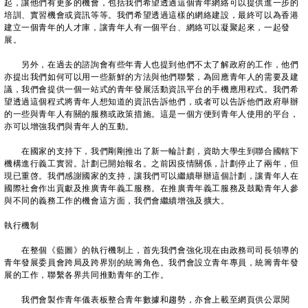
起，讓他們有更多的機會，包括我們希望透過這個青年網絡可以提供進一步的
培訓、實習機會或資訊等等。我們希望透過這樣的網絡建設，最終可以為香港
建立一個青年的人才庫，讓青年人有一個平台、網絡可以凝聚起來，一起發
展。
另外，在過去的諮詢會有些年青人也提到他們不太了解政府的工作，他們
亦提出我們如何可以用一些新鮮的方法與他們聯繫，為回應青年人的需要及建
議，我們會提供一個一站式的青年發展活動資訊平台的手機應用程式。我們希
望透過這個程式將青年人想知道的資訊告訴他們，或者可以告訴他們政府舉辦
的一些與青年人有關的服務或政策措施。這是一個方便到青年人使用的平台，
亦可以增強我們與青年人的互動。
在國家的支持下，我們剛剛推出了新一輪計劃，資助大學生到聯合國轄下
機構進行義工實習。計劃已開始報名。之前因疫情關係，計劃停止了兩年，但
現已重啓。我們感謝國家的支持，讓我們可以繼續舉辦這個計劃，讓青年人在
國際社會作出貢獻及推廣青年義工服務。在推廣青年義工服務及鼓勵青年人參
與不同的義務工作的機會這方面，我們會繼續增強及擴大。
執行機制
在整個《藍圖》的執行機制上，首先我們會強化現在由政務司司長領導的
青年發展委員會跨局及跨界別的統籌角色。我們會設立青年專員，統籌青年發
展的工作，聯繫各界共同推動青年的工作。
我們會製作青年儀表板整合青年數據和趨勢，亦會上載至網頁供公眾閱