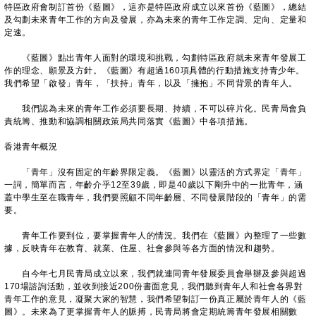
特區政府會制訂首份《藍圖》，這亦是特區政府成立以來首份《藍圖》，總結
及勾劃未來青年工作的方向及發展，亦為未來的青年工作定調、定向、定量和
定速。
《藍圖》點出青年人面對的環境和挑戰，勾劃特區政府就未來青年發展工
作的理念、願景及方針。《藍圖》有超過160項具體的行動措施支持青少年。
我們希望「啟發」青年，「扶持」青年，以及「擁抱」不同背景的青年人。
我們認為未來的青年工作必須要長期、持續，不可以碎片化。民青局會負
責統籌、推動和協調相關政策局共同落實《藍圖》中各項措施。
香港青年概況
「青年」沒有固定的年齡界限定義。《藍圖》以靈活的方式界定「青年」
一詞，簡單而言，年齡介乎12至39歲，即是40歲以下剛升中的一批青年，涵
蓋中學生至在職青年，我們要照顧不同年齡層、不同發展階段的「青年」的需
要。
青年工作要到位，要掌握青年人的情況。我們在《藍圖》內整理了一些數
據，反映青年在教育、就業、住屋、社會參與等各方面的情況和趨勢。
自今年七月民青局成立以來，我們就連同青年發展委員會舉辦及參與超過
170場諮詢活動，並收到接近200份書面意見，我們聽到青年人和社會各界對
青年工作的意見，凝聚大家的智慧，我們希望制訂一份真正屬於青年人的《藍
圖》。未來為了更掌握青年人的脈搏，民青局將會定期統籌青年發展相關數