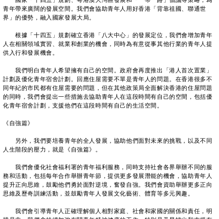
國家「十四五」規劃、粵港澳大灣區發展和「一帶一路」倡議等策略，為
青年帶來廣闊的發展空間。我們會協助青年人用好香港「背靠祖國、聯通世
界」的優勢，融入國家發展大局。
根據「十四五」規劃確立香港「八大中心」的發展定位，我們會增加青年
人在相關領域實習、就業和創業的機會，同時為有意從事其他行業的青年人提
供入行和發展機會。
我們明白青年人希望擁有自己的空間。政府會再度推出「港人首次置業」
計劃及優化青年宿舍計劃。回應住屋需要不單是青年人的問題。在香港很多不
同年紀的市民都有住屋需要的問題，但在其他政策局全面解決香港的住屋問題
的同時，我們會提出一些措施去協助青年人在這段時間有自己的空間，包括優
化青年宿舍計劃，支援他們在這段時間有自己的生活空間。
《自強篇》
另外，我們要培養青年的全人發展，協助他們面對未來的挑戰，以及不同
人生階段的壓力，就是《自強篇》。
我們會優化社會福利署的青年福利服務，同時支持社會各界舉辦不同的服
務和活動，包括每年合作舉辦青年節，提供更多發展潛能的機會，協助青年人
提升正向思維，鼓勵他們勇於面對逆境，奮發自強。我們會資助舉辦更多正向
思維及歷奇訓練活動，並鼓勵青年人發展文化藝術、體育等多元興趣。
我們會引導青年人正確理解個人相對家庭、社會和家國的關係和責任，明