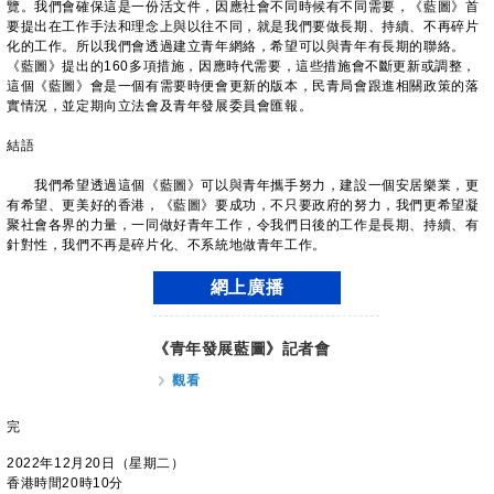
覽。我們會確保這是一份活文件，因應社會不同時候有不同需要，《藍圖》首
要提出在工作手法和理念上與以往不同，就是我們要做長期、持續、不再碎片
化的工作。所以我們會透過建立青年網絡，希望可以與青年有長期的聯絡。
《藍圖》提出的160多項措施，因應時代需要，這些措施會不斷更新或調整，
這個《藍圖》會是一個有需要時便會更新的版本，民青局會跟進相關政策的落
實情況，並定期向立法會及青年發展委員會匯報。
結語
我們希望透過這個《藍圖》可以與青年攜手努力，建設一個安居樂業，更
有希望、更美好的香港，《藍圖》要成功，不只要政府的努力，我們更希望凝
聚社會各界的力量，一同做好青年工作，令我們日後的工作是長期、持續、有
針對性，我們不再是碎片化、不系統地做青年工作。
網上廣播
《青年發展藍圖》記者會
觀看
完
2022年12月20日（星期二）
香港時間20時10分