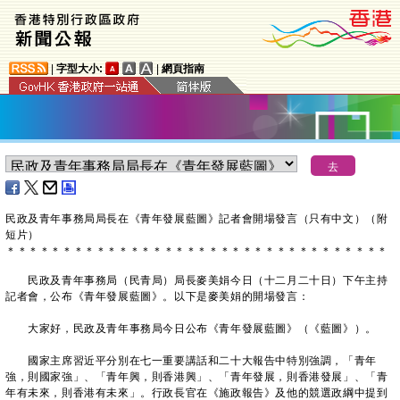
|
字型大小:
|
網頁指南
​民政及青年事務局局長在《青年發展藍圖》記者會開場發言（只有中文）（附
短片）
＊
＊
＊
＊
＊
＊
＊
＊
＊
＊
＊
＊
＊
＊
＊
＊
＊
＊
＊
＊
＊
＊
＊
＊
＊
＊
＊
＊
＊
＊
＊
＊
＊
＊
民政及青年事務局（民青局）局長麥美娟今日（十二月二十日）下午主持
記者會，公布《青年發展藍圖》。以下是麥美娟的開場發言：
大家好，民政及青年事務局今日公布《青年發展藍圖》（《藍圖》）。
國家主席習近平分別在七一重要講話和二十大報告中特別強調，「青年
強，則國家強」、「青年興，則香港興」、「青年發展，則香港發展」、「青
年有未來，則香港有未來」。行政長官在《施政報告》及他的競選政綱中提到