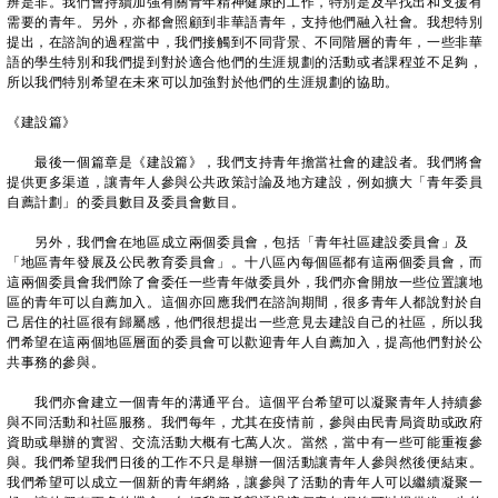
辨是非。我們會持續加強有關青年精神健康的工作，特別是及早找出和支援有
需要的青年。另外，亦都會照顧到非華語青年，支持他們融入社會。我想特別
提出，在諮詢的過程當中，我們接觸到不同背景、不同階層的青年，一些非華
語的學生特別和我們提到對於適合他們的生涯規劃的活動或者課程並不足夠，
所以我們特別希望在未來可以加強對於他們的生涯規劃的協助。
《建設篇》
最後一個篇章是《建設篇》，我們支持青年擔當社會的建設者。我們將會
提供更多渠道，讓青年人參與公共政策討論及地方建設，例如擴大「青年委員
自薦計劃」的委員數目及委員會數目。
另外，我們會在地區成立兩個委員會，包括「青年社區建設委員會」及
「地區青年發展及公民教育委員會」。十八區內每個區都有這兩個委員會，而
這兩個委員會我們除了會委任一些青年做委員外，我們亦會開放一些位置讓地
區的青年可以自薦加入。這個亦回應我們在諮詢期間，很多青年人都說對於自
己居住的社區很有歸屬感，他們很想提出一些意見去建設自己的社區，所以我
們希望在這兩個地區層面的委員會可以歡迎青年人自薦加入，提高他們對於公
共事務的參與。
我們亦會建立一個青年的溝通平台。這個平台希望可以凝聚青年人持續參
與不同活動和社區服務。我們每年，尤其在疫情前，參與由民青局資助或政府
資助或舉辦的實習、交流活動大概有七萬人次。當然，當中有一些可能重複參
與。我們希望我們日後的工作不只是舉辦一個活動讓青年人參與然後便結束。
我們希望可以成立一個新的青年網絡，讓參與了活動的青年人可以繼續凝聚一