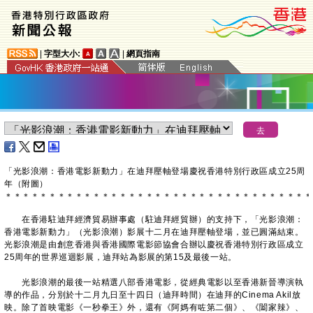
|
字型大小:
|
網頁指南
「光影浪潮：香港電影新動力」在迪拜壓軸登場慶祝香港特別行政區成立25周
年（附圖）
＊
＊
＊
＊
＊
＊
＊
＊
＊
＊
＊
＊
＊
＊
＊
＊
＊
＊
＊
＊
＊
＊
＊
＊
＊
＊
＊
＊
＊
＊
＊
＊
＊
＊
＊
在香港駐迪拜經濟貿易辦事處（駐迪拜經貿辦）的支持下，「光影浪潮：
香港電影新動力」（光影浪潮）影展十二月在迪拜壓軸登場，並已圓滿結束。
光影浪潮是由創意香港與香港國際電影節協會合辦以慶祝香港特別行政區成立
25周年的世界巡迴影展，迪拜站為影展的第15及最後一站。
光影浪潮的最後一站精選八部香港電影，從經典電影以至香港新晉導演執
導的作品，分別於十二月九日至十四日（迪拜時間）在迪拜的Cinema Akil放
映。除了首映電影《一秒拳王》外，還有《阿媽有咗第二個》、《闔家辣》、