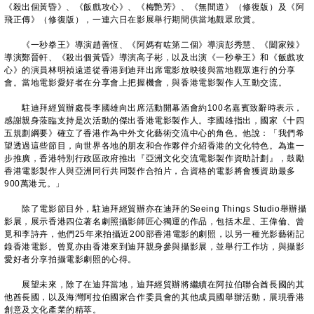
《殺出個黃昏》、《飯戲攻心》、《梅艷芳》、《無間道》（修復版）及《阿
飛正傳》（修復版），一連六日在影展舉行期間供當地觀眾欣賞。
《一秒拳王》導演趙善恆、《阿媽有咗第二個》導演彭秀慧、《闔家辣》
導演鄭晉軒、《殺出個黃昏》導演高子彬，以及出演《一秒拳王》和《飯戲攻
心》的演員林明禎遠道從香港到迪拜出席電影放映後與當地觀眾進行的分享
會。當地電影愛好者在分享會上把握機會，與香港電影製作人互動交流。
駐迪拜經貿辦處長李國雄向出席活動開幕酒會約100名嘉賓致辭時表示，
感謝親身蒞臨支持是次活動的傑出香港電影製作人。李國雄指出，國家《十四
五規劃綱要》確立了香港作為中外文化藝術交流中心的角色。他說：「我們希
望透過這些節目，向世界各地的朋友和合作夥伴介紹香港的文化特色。為進一
步推廣，香港特別行政區政府推出『亞洲文化交流電影製作資助計劃』，鼓勵
香港電影製作人與亞洲同行共同製作合拍片，合資格的電影將會獲資助最多
900萬港元。」
除了電影節目外，駐迪拜經貿辦亦在迪拜的Seeing Things Studio舉辦攝
影展，展示香港四位著名劇照攝影師匠心獨運的作品，包括木星、王偉倫、曾
覓和李詩卉，他們25年來拍攝近200部香港電影的劇照，以另一種光影藝術記
錄香港電影。曾覓亦由香港來到迪拜親身參與攝影展，並舉行工作坊，與攝影
愛好者分享拍攝電影劇照的心得。
展望未來，除了在迪拜當地，迪拜經貿辦將繼續在阿拉伯聯合酋長國的其
他酋長國，以及海灣阿拉伯國家合作委員會的其他成員國舉辦活動，展現香港
創意及文化產業的精萃。