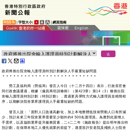
|
字型大小:
|
網頁指南
政府將推出院舍輸入護理員特別計劃解決人手嚴重短缺問題
＊
＊
＊
＊
＊
＊
＊
＊
＊
＊
＊
＊
＊
＊
＊
＊
＊
＊
＊
＊
＊
＊
＊
＊
＊
＊
勞工及福利局（勞福局）發言人今日（十二月十四日）表示，行政長官會
同行政會議通過，根據《僱員再培訓條例》（第423章）第14（3）條推出院
舍輸入護理員特別計劃（特別計劃），透過更具彈性方式輸入護理員並精簡程
序，以期解決院舍業界護理員人手嚴重短缺的問題。
發言人說：「面對人口急速高齡化，加上本地整體低技術勞動人口有所減
少，預計未來三年院舍業界需要至少額外約4 500名護理員。為應對此新增人
手需求，以及協助業界提升服務質素，二○二二年《施政報告》提出明年推出特
別計劃，在保障本地工人優先就業的前提下，適度容許安老院及殘疾人士院舍