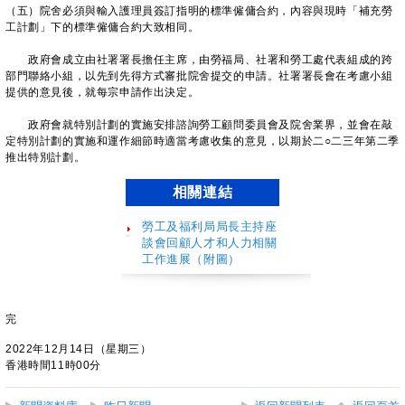
（五）院舍必須與輸入護理員簽訂指明的標準僱傭合約，內容與現時「補充勞
工計劃」下的標準僱傭合約大致相同。
政府會成立由社署署長擔任主席，由勞福局、社署和勞工處代表組成的跨
部門聯絡小組，以先到先得方式審批院舍提交的申請。社署署長會在考慮小組
提供的意見後，就每宗申請作出決定。
政府會就特別計劃的實施安排諮詢勞工顧問委員會及院舍業界，並會在敲
定特別計劃的實施和運作細節時適當考慮收集的意見，以期於二○二三年第二季
推出特別計劃。
相關連結
勞工及福利局局長主持座
談會回顧人才和人力相關
工作進展（附圖）
完
2022年12月14日（星期三）
香港時間11時00分