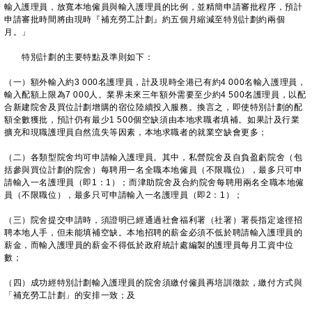
輸入護理員，放寬本地僱員與輸入護理員的比例，並精簡申請審批程序，預計
申請審批時間將由現時『補充勞工計劃』約五個月縮減至特別計劃約兩個
月。」
特別計劃的主要特點及準則如下：
（一）額外輸入約3 000名護理員，計及現時全港已有約4 000名輸入護理員，
輸入配額上限為7 000人。業界未來三年額外需要至少約4 500名護理員，以配
合新建院舍及買位計劃增購的宿位陸續投入服務。換言之，即使特別計劃的配
額全數獲批，預計仍有最少1 500個空缺須由本地求職者填補。如果計及行業
擴充和現職護理員自然流失等因素，本地求職者的就業空缺會更多；
（二）各類型院舍均可申請輸入護理員。其中，私營院舍及自負盈虧院舍（包
括參與買位計劃的院舍）每聘用一名全職本地僱員（不限職位），最多只可申
請輸入一名護理員（即1：1）；而津助院舍及合約院舍每聘用兩名全職本地僱
員（不限職位），最多只可申請輸入一名護理員（即2：1）；
（三）院舍提交申請時，須證明已經通過社會福利署（社署）署長指定途徑招
聘本地人手，但未能填補空缺。本地招聘的薪金必須不低於聘請輸入護理員的
薪金，而輸入護理員的薪金不得低於政府統計處編製的護理員每月工資中位
數；
（四）成功經特別計劃輸入護理員的院舍須繳付僱員再培訓徵款，繳付方式與
「補充勞工計劃」的安排一致；及