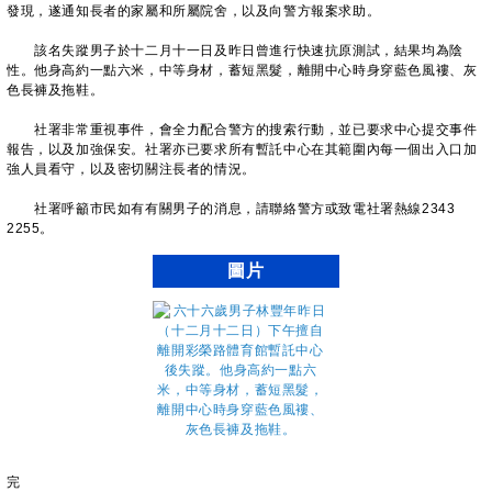
發現，遂通知長者的家屬和所屬院舍，以及向警方報案求助。
該名失蹤男子於十二月十一日及昨日曾進行快速抗原測試，結果均為陰
性。他身高約一點六米，中等身材，蓄短黑髮，離開中心時身穿藍色風褸、灰
色長褲及拖鞋。
社署非常重視事件，會全力配合警方的搜索行動，並已要求中心提交事件
報告，以及加強保安。社署亦已要求所有暫託中心在其範圍內每一個出入口加
強人員看守，以及密切關注長者的情況。
社署呼籲市民如有有關男子的消息，請聯絡警方或致電社署熱線2343
2255。
圖片
完