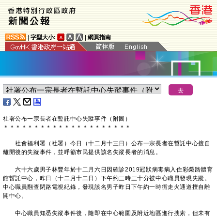
|
字型大小:
|
網頁指南
社署公布一宗長者在暫託中心失蹤事件（附圖）
＊
＊
＊
＊
＊
＊
＊
＊
＊
＊
＊
＊
＊
＊
＊
＊
＊
＊
＊
＊
＊
​社會福利署（社署）今日（十二月十三日）公布一宗長者在暫託中心擅自
離開後的失蹤事件，並呼籲市民提供該名失蹤長者的消息。
六十六歲男子林豐年於十二月六日因確診2019冠狀病毒病入住彩榮路體育
館暫託中心，昨日（十二月十二日）下午約三時三十分被中心職員發現失蹤。
中心職員翻查閉路電視紀錄，發現該名男子昨日下午約一時循走火通道擅自離
開中心。
中心職員知悉失蹤事件後，隨即在中心範圍及附近地區進行搜索，但未有