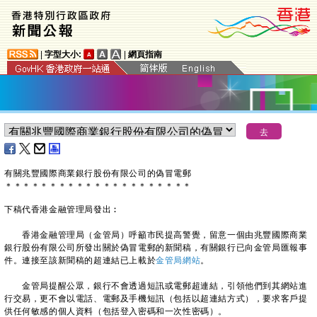
|
字型大小:
|
網頁指南
​有關兆豐國際商業銀行股份有限公司的偽冒電郵
＊
＊
＊
＊
＊
＊
＊
＊
＊
＊
＊
＊
＊
＊
＊
＊
＊
＊
＊
＊
＊
下稿代香港金融管理局發出︰
香港金融管理局（金管局）呼籲市民提高警覺，留意一個由兆豐國際商業
銀行股份有限公司所發出關於偽冒電郵的新聞稿，有關銀行已向金管局匯報事
件。連接至該新聞稿的超連結已上載於
金管局網站
。
金管局提醒公眾，銀行不會透過短訊或電郵超連結，引領他們到其網站進
行交易，更不會以電話、電郵及手機短訊（包括以超連結方式），要求客戶提
供任何敏感的個人資料（包括登入密碼和一次性密碼）。