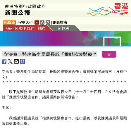
|
字型大小:
|
網頁指南
​立法會：醫務衞生局局長就「推動跨境醫療合作」議員議案開場發言（只有中
文）
＊
＊
＊
＊
＊
＊
＊
＊
＊
＊
＊
＊
＊
＊
＊
＊
＊
＊
＊
＊
＊
＊
＊
＊
＊
＊
＊
＊
＊
＊
＊
＊
＊
＊
以下是醫務衞生局局長盧寵茂教授今日（十一月二十四日）在立法會會議
就「推動跨境醫療合作」議員議案的開場發言：
主席：
我感謝黃國議員就「推動跨境醫療合作」提出議案，以及陳勇議員和嚴剛
議員提出修正案。