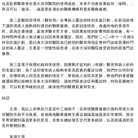
估及監察醫療券在港大深圳醫院的使用成效，未來不但會探索如何「做闊」，
而且可以「做深」，涵蓋更多適合的醫療機構和更多醫療服務。
第二是醫院管理局（醫管局）在粵病人覆診的特別支援計劃，在新冠疫情
下讓跨境港人能夠得到適切的醫療服務。在新冠疫情前，身處內地的香港市
民，因為交通便捷，返港求醫非常方便，但因應疫情的影響和防疫措施，有一
段時間跨境港人無法像以往回來香港覆診。因此，我們於二○二○年十一月推出
特別支援計劃，委託港大深圳醫院為已經預約醫管局指定專科門診或普通科門
診的病人覆診，主要是一些慢性病患者，在港大深圳醫院接受資助的跟進門診
服務。
第三是電子病歷紀錄跨境使用。因應剛才提到的（有關）醫管局病人的特
別支援計劃，為了這些慢性病人能夠有更高質素的覆診治療，我們作出特別安
排，在獲得病人同意及授權的情況下，幫助病人按照其意願，將他們的香港醫
健通病歷紀錄轉交至港大深圳醫院，讓他們跟進診症和覆診時，特別是藥物方
面，可以有更準確的信息，確保他們的醫療質素和安全。
結語
主席，我以上所舉的只是其中三個例子，在跨境醫療服務方面利用港大深
圳醫院作為平台推展。促進兩地醫療服務互通這個議題涵蓋面非常廣闊。我非
常希望聽到議員更多的意見，並會在總結發言交代更多細節，以及就議員的意
見作整體回應。
多謝主席。