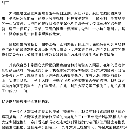
引言
大灣區建設是國家主席習近平親自謀劃、親自部署、親自推動的國家戰
略，是國家改革開放下的重大發展戰略，同時亦是豐富「一國兩制」事業發展
的一個新實踐。大灣區的建設目標是要深化粵港澳合作，發揮三地的綜合優
勢，建設一個宜居、宜業、宜遊的國際一流灣區，做到「一小時生活圈」。其
中，醫療服務是一個非常重要的元素。
醫務衞生局會按照「優勢互補，互利共贏」的原則，在堅持有利於內地和
香港兩地的醫療制度發展及服務的大前提下，增加香港與大灣區各個城市的醫
療創新及合作，並繼續推動便利香港居民在內地發展和生活的政策措施。
其實我自己非常關心大灣區的醫療融合和跨境醫療的問題。在加入香港特
別行政區政府（特區政府）前，我在香港大學深圳醫院（港大深圳醫院）出任
院長接近六年，親身體會到大灣區龐大的發展機遇。在港大深圳醫院的崗位
上，我親力親為、「落手落腳」推動了很多項跨境醫療合作的措施。我明白這
些措施確實意義重大，亦任重道遠。在此，我跟大家分享三個例子，是很多例
子中的其中三個。
促進兩地醫療服務互通的措施
第一是在大灣區使用長者醫療券（醫療券）。我留意到很多議員都很關心
這項措施。在大灣區使用長者醫療券的措施是自二○一五年開始以試點模式在港
大深圳醫院推行，容許香港的長者在港大深圳醫院的指定門診使用醫療券接受
醫療護理服務。這個先導計劃在二○一九年六月已經恆常化。特區政府會繼續評