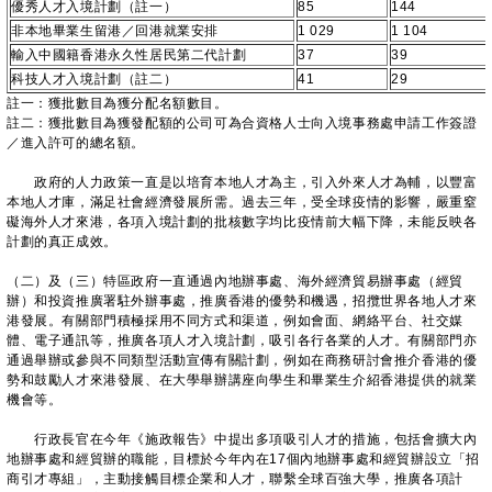
優秀人才入境計劃（註一）
85
144
非本地畢業生留港／回港就業安排
1 029
1 104
輸入中國籍香港永久性居民第二代計劃
37
39
科技人才入境計劃（註二）
41
29
註一：獲批數目為獲分配名額數目。
註二：獲批數目為獲發配額的公司可為合資格人士向入境事務處申請工作簽證
／進入許可的總名額。
政府的人力政策一直是以培育本地人才為主，引入外來人才為輔，以豐富
本地人才庫，滿足社會經濟發展所需。過去三年，受全球疫情的影響，嚴重窒
礙海外人才來港，各項入境計劃的批核數字均比疫情前大幅下降，未能反映各
計劃的真正成效。
（二）及（三）特區政府一直通過內地辦事處、海外經濟貿易辦事處（經貿
辦）和投資推廣署駐外辦事處，推廣香港的優勢和機遇，招攬世界各地人才來
港發展。有關部門積極採用不同方式和渠道，例如會面、網絡平台、社交媒
體、電子通訊等，推廣各項人才入境計劃，吸引各行各業的人才。有關部門亦
通過舉辦或參與不同類型活動宣傳有關計劃，例如在商務研討會推介香港的優
勢和鼓勵人才來港發展、在大學舉辦講座向學生和畢業生介紹香港提供的就業
機會等。
行政長官在今年《施政報告》中提出多項吸引人才的措施，包括會擴大內
地辦事處和經貿辦的職能，目標於今年內在17個內地辦事處和經貿辦設立「招
商引才專組」，主動接觸目標企業和人才，聯繫全球百強大學，推廣各項計