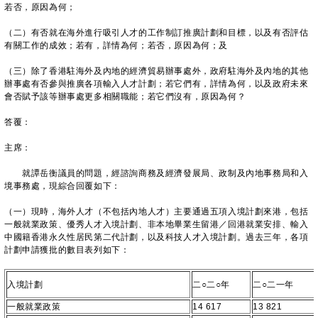
若否，原因為何；
（二）有否就在海外進行吸引人才的工作制訂推廣計劃和目標，以及有否評估
有關工作的成效；若有，詳情為何；若否，原因為何；及
（三）除了香港駐海外及內地的經濟貿易辦事處外，政府駐海外及內地的其他
辦事處有否參與推廣各項輸入人才計劃；若它們有，詳情為何，以及政府未來
會否賦予該等辦事處更多相關職能；若它們沒有，原因為何？
答覆：
主席：
就譚岳衡議員的問題，經諮詢商務及經濟發展局、政制及內地事務局和入
境事務處，現綜合回覆如下：
（一）現時，海外人才（不包括內地人才）主要通過五項入境計劃來港，包括
一般就業政策、優秀人才入境計劃、非本地畢業生留港／回港就業安排、輸入
中國籍香港永久性居民第二代計劃，以及科技人才入境計劃。過去三年，各項
計劃申請獲批的數目表列如下：
入境計劃
二○二○年
二○二一年
一般就業政策
14 617
13 821