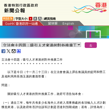
|
字型大小:
|
網頁指南
立法會十四題：吸引人才來港的對外推廣工作
＊
＊
＊
＊
＊
＊
＊
＊
＊
＊
＊
＊
＊
＊
＊
＊
＊
＊
＊
＊
以下是今日（十一月二十三日）在立法會會議上譚岳衡議員的提問和勞工
及福利局局長孫玉菡的書面答覆：
問題：
關於吸引人才來港的對外推廣工作，政府可否告知本會：
（一）過去三年，每年共有多少名海外人才經入境事務處的各項輸入人才計劃
獲批來港，以及政府有否評估該等計劃是否達到預期成效；若有，詳情為何；