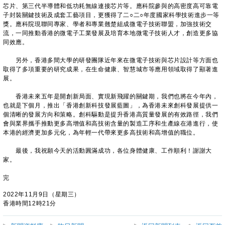
芯片、第三代半導體和低功耗無線連接芯片等。應科院參與的高密度高可靠電
子封裝關鍵技術及成套工藝項目，更獲得了二○二○年度國家科學技術進步一等
獎。應科院現聯同專家、學者和專業翹楚組成微電子技術聯盟，加強技術交
流，一同推動香港的微電子工業發展及培育本地微電子技術人才，創造更多協
同效應。
另外，香港多間大學的研發團隊近年來在微電子技術與芯片設計等方面也
取得了多項重要的研究成果，在生命健康、智慧城市等應用領域取得了顯著進
展。
香港未來五年是開創新局面、實現新飛躍的關鍵期，我們也將在今年內，
也就是下個月，推出「香港創新科技發展藍圖」，為香港未來創科發展提供一
個清晰的發展方向和策略。創科驅動是提升香港高質量發展的有效路徑，我們
會與業界攜手推動更多高增值和高技術含量的製造工序和生產線在港進行，使
本港的經濟更加多元化，為年輕一代帶來更多高技術和高增值的職位。
最後，我祝願今天的活動圓滿成功，各位身體健康、工作順利！謝謝大
家。
完
2022年11月9日（星期三）
香港時間12時21分