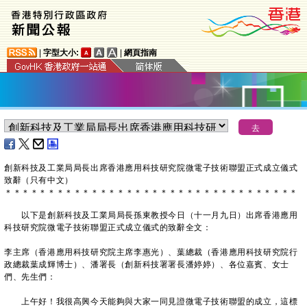
|
字型大小:
|
網頁指南
創新科技及工業局局長出席香港應用科技研究院微電子技術聯盟正式成立儀式
致辭（只有中文）
＊
＊
＊
＊
＊
＊
＊
＊
＊
＊
＊
＊
＊
＊
＊
＊
＊
＊
＊
＊
＊
＊
＊
＊
＊
＊
＊
＊
＊
＊
＊
＊
＊
＊
以下是創新科技及工業局局長孫東教授今日（十一月九日）出席香港應用
科技研究院微電子技術聯盟正式成立儀式的致辭全文：
李主席（香港應用科技研究院主席李惠光）、葉總裁（香港應用科技研究院行
政總裁葉成輝博士）、潘署長（創新科技署署長潘婷婷）、各位嘉賓、女士
們、先生們：
上午好！我很高興今天能夠與大家一同見證微電子技術聯盟的成立，這標