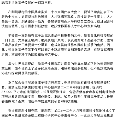
誌着本港微電子發展的一個新里程。
在剛剛舉行的中國共產黨第二十次全國代表大會上，習近平總書記在工作
報告中指出，必須堅持科教興國、人才強國等戰略，科技是第一生產力、人才
是第一資源、創新是第一動力，要加快實現高水平科技自立自強，並且完善科
技創新體系，提升國家創新效能，建設世界重要人才中心和創新高地。
半導體一直是所有電子及電訊產品中最重要的元件。隨着資訊科技發展的
一日千里，尤其在互聯網，網絡及通訊系統，以及消費電子產品等方面，微電
子產品在現代工業變得十分重要，也成為當前世界各國科技競爭的焦點。因
此，發展微電子產業不僅可以滿足全球經濟發展和消費的需求，亦能貢獻國家
所需，鞏固香港作為國際創新科技中心。
當今世界風雲變幻，微電子技術與芯片產業的發展本屬於正常的學術與商
業活動，如今卻蒙上了過多的政治色彩。相關領域雖然敏感，但不應該成為香
港進行探索與發展的禁區。
為了配合香港發展微電子技術與產業，香港特區政府正積極發展基礎配
套。位於元朗創新園的微電子中心預期於二○二四年開始啓用，提供約
36 000 平方米的樓面面積，並且配置潔淨室、危險品儲存倉庫和廢料處理等專
項設施和共用配套支援，用作開發、測試、試產／原型生產微電子產品，推動
香港微電子產業，包括半導體產業的研發和科技應用。
香港應用科技研究院（應科院）於二○一二年六月獲國家科技部批准成立了
國家專用集成電路系統工程技術研究中心香港分中心，一直致力研發三維集成