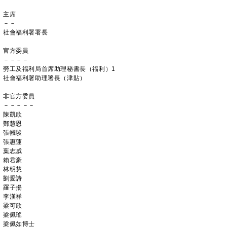
主席
－－
社會福利署署長
官方委員
－－－－
勞工及福利局首席助理秘書長（福利）1
社會福利署助理署長（津貼）
非官方委員
－－－－－
陳凱欣
鄭慧恩
張幗駿
張惠蓮
葉志威
賴君豪
林明慧
劉愛詩
羅子揚
李漢祥
梁可欣
梁佩瑤
梁佩如博士