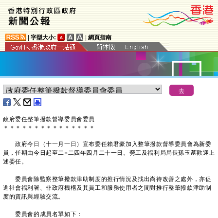
|
字型大小:
|
網頁指南
政府委任整筆撥款督導委員會委員
＊
＊
＊
＊
＊
＊
＊
＊
＊
＊
＊
＊
＊
＊
＊
政府今日（十一月一日）宣布委任賴君豪加入整筆撥款督導委員會為新委
員，任期由今日起至二○二四年四月二十一日。勞工及福利局局長孫玉菡歡迎上
述委任。
委員會除監察整筆撥款津助制度的推行情況及找出尚待改善之處外，亦促
進社會福利署、非政府機構及其員工和服務使用者之間對推行整筆撥款津助制
度的資訊與經驗交流。
委員會的成員名單如下：