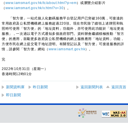
（
www.iamsmart.gov.hk/tc/about.html?p=em
）或瀏覽介紹影片
（
www.iamsmart.gov.hk/v.html?v=30
）。
「智方便」一站式個人化數碼服務平台登記用戶已突破160萬，可接達的
常用政府及公私營機構網上服務超過220項。現在市民除了續領上述牌照和執
照時可使用「智方便」的「地址資料」功能外，亦可使用此功能於「地址更改
服務」，一次過以電子方式通知多個政府部門。資科辦會繼續積極推動「智方
便」的應用，鼓勵更多政府及公私營機構的網上服務應用「地址資料」功能，
方便市民在網上提交電子地址證明。有關登記以及「智方便」可接達服務的詳
情，請參閱「智方便」網站（
www.iamsmart.gov.hk
）。
完
2022年10月31日（星期一）
香港時間12時01分
新聞資料庫
昨日新聞
返回新聞列表
返回頁首
即日新聞