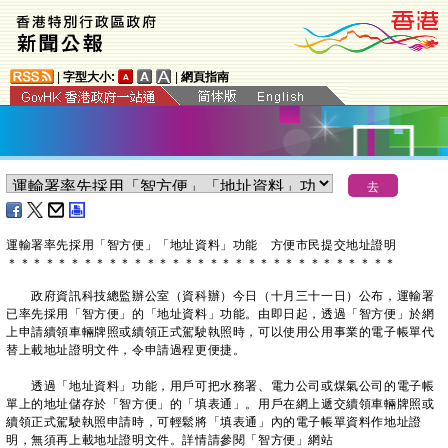
|
字型大小:
|
網頁指南
運輸署率先採用「智方便」「地址資料」功能 方便市民提交地址證明
＊
＊
＊
＊
＊
＊
＊
＊
＊
＊
＊
＊
＊
＊
＊
＊
＊
＊
＊
＊
＊
＊
＊
＊
＊
＊
＊
＊
＊
＊
＊
政府資訊科技總監辦公室（資科辦）今日（十月三十一日）公布，運輸署
已率先採用「智方便」的「地址資料」功能。由即日起，透過「智方便」於網
上申請續領車輛牌照或續領正式駕駛執照時，可以使用公用事業的電子帳單代
替上載地址證明文件，令申請過程更便捷。
透過「地址資料」功能，用戶可把水務署、電力公司或煤氣公司的電子帳
單上的地址儲存於「智方便」的「填表通」。用戶在網上遞交續領車輛牌照或
續領正式駕駛執照申請時，可輕鬆將「填表通」內的電子帳單資料作地址證
明，無須再上載地址證明文件。詳情請參閱「智方便」網站