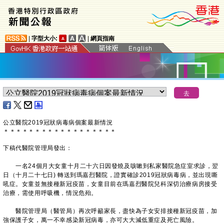
|
字型大小:
|
網頁指南
公立醫院2019冠狀病毒病個案最新情況
＊
＊
＊
＊
＊
＊
＊
＊
＊
＊
＊
＊
＊
＊
＊
＊
＊
＊
下稿代醫院管理局發出：
一名24個月大女童十月二十六日因發燒及咳嗽到私家醫院急症室求診，翌
日（十月二十七日) 轉送到瑪嘉烈醫院，證實確診2019冠狀病毒病，並出現嘶
吼症。女童並無接種新冠疫苗，女童目前在瑪嘉烈醫院兒科深切治療病房接受
治療，需使用呼吸機，情況危殆。
醫院管理局（醫管局）再次呼籲家長，盡快為子女安排接種新冠疫苗，加
強保護子女，萬一不幸感染新冠病毒，亦可大大減低重症及死亡風險。