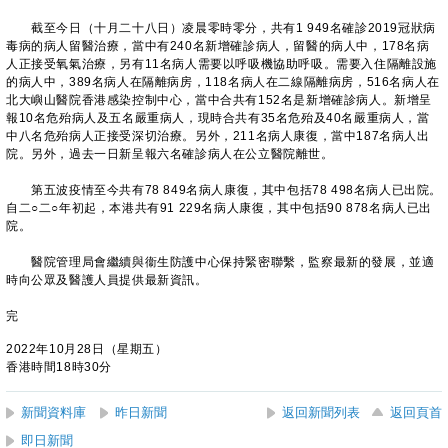
截至今日（十月二十八日）凌晨零時零分，共有1 949名確診2019冠狀病
毒病的病人留醫治療，當中有240名新增確診病人，留醫的病人中，178名病
人正接受氧氣治療，另有11名病人需要以呼吸機協助呼吸。需要入住隔離設施
的病人中，389名病人在隔離病房，118名病人在二線隔離病房，516名病人在
北大嶼山醫院香港感染控制中心，當中合共有152名是新增確診病人。新增呈
報10名危殆病人及五名嚴重病人，現時合共有35名危殆及40名嚴重病人，當
中八名危殆病人正接受深切治療。另外，211名病人康復，當中187名病人出
院。另外，過去一日新呈報六名確診病人在公立醫院離世。
第五波疫情至今共有78 849名病人康復，其中包括78 498名病人已出院。
自二○二○年初起，本港共有91 229名病人康復，其中包括90 878名病人已出
院。
醫院管理局會繼續與衞生防護中心保持緊密聯繫，監察最新的發展，並適
時向公眾及醫護人員提供最新資訊。
完
2022年10月28日（星期五）
香港時間18時30分
新聞資料庫
昨日新聞
返回新聞列表
返回頁首
即日新聞