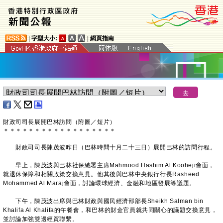
|
字型大小:
|
網頁指南
財政司司長展開巴林訪問（附圖／短片）
＊
＊
＊
＊
＊
＊
＊
＊
＊
＊
＊
＊
＊
＊
＊
＊
＊
＊
財政司司長陳茂波昨日（巴林時間十月二十三日）展開巴林的訪問行程。
早上，陳茂波與巴林社保總署主席Mahmood Hashim Al Kooheji會面，
就退休保障和相關政策交換意見。他其後與巴林中央銀行行長Rasheed
Mohammed Al Maraj會面，討論環球經濟、金融和地區發展等議題。
下午，陳茂波出席與巴林財政與國民經濟部部長Sheikh Salman bin
Khalifa Al Khalifa的午餐會，和巴林的財金官員就共同關心的議題交換意見，
並討論加強雙邊經貿聯繫。